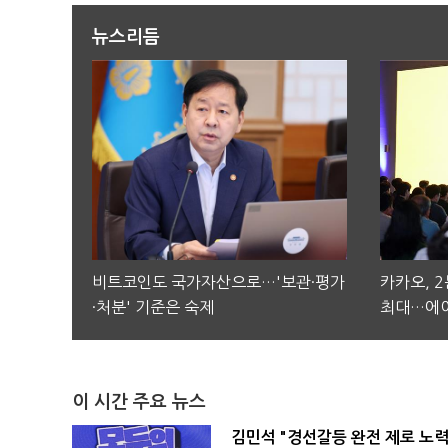
뉴스리듬
비트코인도 국가자산으로…'보관·평가
카카오, 
·처분' 기준은 숙제
최대…에이
이 시간 주요 뉴스
김민석 "경선갈등 완전 제로 노력