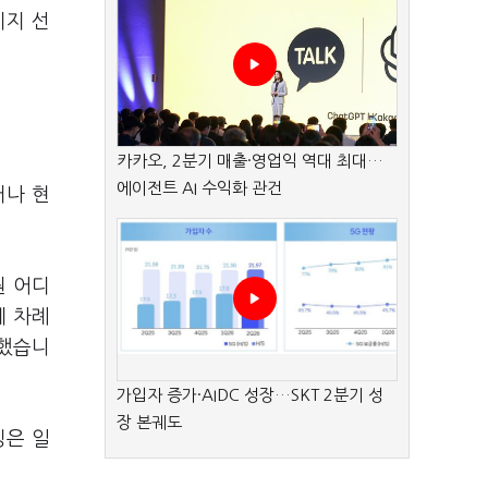
지지 선
카카오, 2분기 매출·영업익 역대 최대…
에이전트 AI 수익화 관건
러나 현
원 어디
세 차례
 했습니
가입자 증가·AIDC 성장…SKT 2분기 성
장 본궤도
징은 일