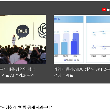
2분기 매출·영업익 역대
가입자 증가·AIDC 성장…SKT 2
전트 AI 수익화 관건
성장 본궤도
"…정청래 "반명 공세 사과부터"