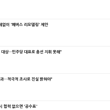
데없이 '폐버스 리모델링' 제안
택' 대상…민주당 대표로 총선 지휘 못해"
사과…적극적 조사로 진실 밝혀야"
 협력 없으면 '공수표'