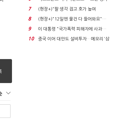
처분' 기준은 ...
7
(현장+)"팔 생각 접고 호가 높여
요"…'덜 똘똘한 한 채' 20...
8
(현장+)"12일엔 물건 다 들어와요"…
빈 매대 채우며 문 연 ...
9
이 대통령 "국가폭력 피해자에 사과…
적극적 조사로 진...
10
중국 이어 대만도 설비투자…메모리 ‘삼
국전쟁’
순