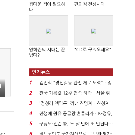
집다운 집이 필요하
편의점 전성시대
다
영화관의 시대는 끝
"CD로 구워오세요"
났다?
인기뉴스
1
김민석 "경선갈등 완전 제로 노력"…정
대
청래 "반명 공세 사...
2
전국 기름값 12주 연속 하락…서울 휘
발윳값 1909원...
3
'정청래 책임론' 꺼낸 친명계…친청계
는 추가투표 때리기...
4
전쟁에 원유 공급망 흔들리자…K-정유,
에너지안보 핵심...
5
구광모-젠슨 황, 두 달 만에 또 만난다…
로봇·AI 등 논...
6
비트코인도 국가자산으로…'보관·평가·
려"