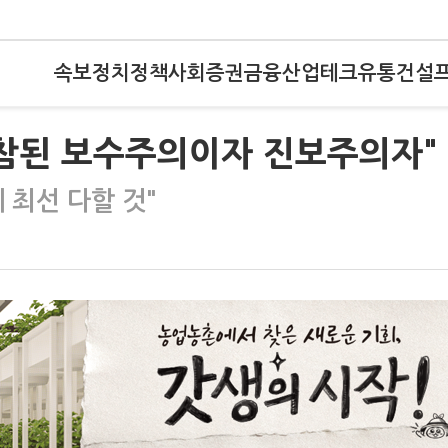
속보
정치
정책
사회
증권
금융
산업
테크
유통
건설
"참된 보수주의이자 진보주의자"
 최선 다할 것"