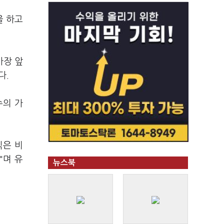
을 하고
가장 앞
다.
수의 가
식은 비
"며 유
뉴스북