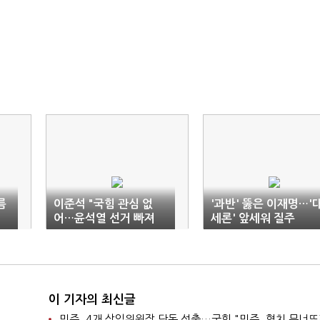
름
이준석 "국힘 관심 없
'과반' 뚫은 이재명…'
어…윤석열 선거 빠져
세론' 앞세워 질주
달라"
이 기자의 최신글
민주, 4개 상임위원장 단독 선출…국힘 "민주, 협치 무너뜨