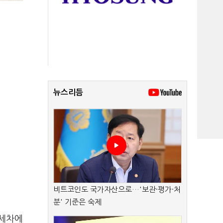
뉴스리듬
비트코인도 국가자산으로…'보관·평가·처
분' 기준은 숙제
유세차에