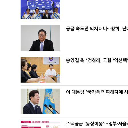
공급 속도전 외치더니…황희, 난
송영길 측 "정청래, 국힘 '역선
이 대통령 "국가폭력 피해자에 
주택공급 '동상이몽'…정부·서울시