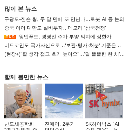
많이 본 뉴스
구광모-젠슨 황, 두 달 만에 또 만난다…로봇·AI 등 논의
중국 이어 대만도 설비투자…메모리 ‘삼국전쟁’
윙입푸드, 경영진 주가 부양 의지에 상한가
비트코인도 국가자산으로…'보관·평가·처분' 기준은
숙제
(현장+)"팔 생각 접고 호가 높여요"…'덜 똘똘한 한 채'
20억 키맞추기
함께 볼만한 뉴스
반도체공학회
진에어, 2분기
SK하이닉스 “AI
“연구개발직 주
영업손실
수요 대응”…용인