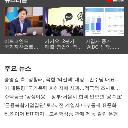
비트코인도
카카오, 2분기
가입자 증가
국가자산으로…'
매출·영업익 역대
·AIDC 성장…
보관·평가·처분'
최대…에이전트
SKT 2분기 성장
기준은 숙제
AI 수익화 관건
본궤도
주요 뉴스
송영길 측 "정청래, 국힘 '역선택' 대상…민주당 대표로
총선 지휘 못해"
이 대통령 "국가폭력 피해자에 사과…적극적 조사로
진실 밝혀야"
주택공급 '동상이몽'…정부·서울시 협력 없으면 '공수표'
'금융복합기업집단' 토스, 전 계열사 내부통제 표준화
ELS 이어 ETF까지…고위험상품 판매 제동 걸린 은행