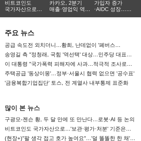
비트코인도
카카오, 2분기
가입자 증가
국가자산으로…'
매출·영업익 역대
·AIDC 성장…
보관·평가·처분'
최대…에이전트
SKT 2분기 성장
기준은 숙제
AI 수익화 관건
본궤도
주요 뉴스
공급 속도전 외치더니…황희, 난데없이 '폐버스
리모델링' 제안
송영길 측 "정청래, 국힘 '역선택' 대상…민주당 대표로
총선 지휘 못해"
이 대통령 "국가폭력 피해자에 사과…적극적 조사로
진실 밝혀야"
주택공급 '동상이몽'…정부·서울시 협력 없으면 '공수표'
'금융복합기업집단' 토스, 전 계열사 내부통제 표준화
많이 본 뉴스
구광모-젠슨 황, 두 달 만에 또 만난다…로봇·AI 등 논의
비트코인도 국가자산으로…'보관·평가·처분' 기준은
숙제
(현장+)"팔 생각 접고 호가 높여요"…'덜 똘똘한 한 채'