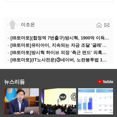
이조은
[IB토마토](합정역 7번출구)방시혁, 1900억 이득 논란…하이브 상장 진실은?
[IB토마토]유티아이, 지속되는 자금 조달 '굴레'…부채 리스크 고조
[IB토마토]방시혁 하이브 의장 '측근 펀드' 의혹…실상은 해외 투자 무산
[IB토마토](IT노사전운)③네이버, 노란봉투법 1호 되나…관건은 '진짜 주인'
뉴스리듬