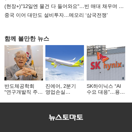
20억 키맞추기
(현장+)"12일엔 물건 다 들어와요"…빈 매대 채우며 문
연 홈플러스
중국 이어 대만도 설비투자…메모리 ‘삼국전쟁’
함께 볼만한 뉴스
반도체공학회
진에어, 2분기
SK하이닉스 “AI
“연구개발직 주
영업손실
수요 대응”…용인
52시간제
731억…유가
·청주 팹에 54조
개선해야”
상승 여파
투자