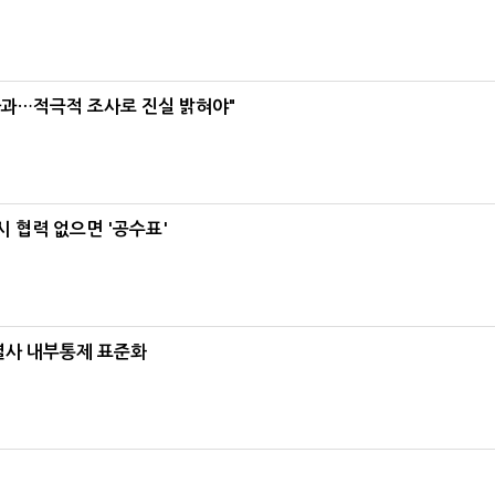
사과…적극적 조사로 진실 밝혀야"
 협력 없으면 '공수표'
계열사 내부통제 표준화