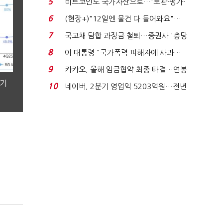
5
비트코인도 국가자산으로…'보관·평가·
처분' 기준은 ...
6
(현장+)"12일엔 물건 다 들어와요"…
빈 매대 채우며 문 연 ...
7
국고채 담합 과징금 철퇴…증권사 '충당
금 폭탄' 우려...
8
이 대통령 "국가폭력 피해자에 사과…
적극적 조사로 진...
9
카카오, 올해 임금협약 최종 타결…연봉
6.3% 인상·격려...
분기
10
네이버, 2분기 영업익 5203억원…전년
비 0.2% 감소...