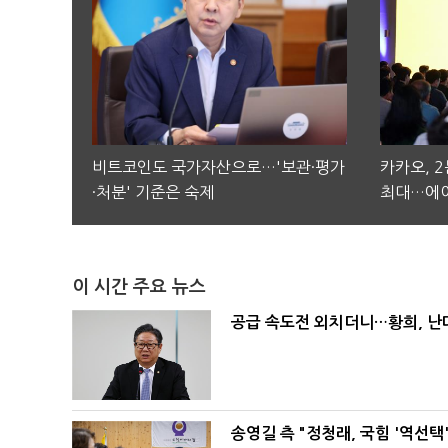
비트코인도 국가자산으로…'보관·평가
카카오, 
·처분' 기준은 숙제
최대…에이
이 시간 주요 뉴스
공급 속도전 외치더니…황희, 난
송영길 측 "정청래, 국힘 '역선