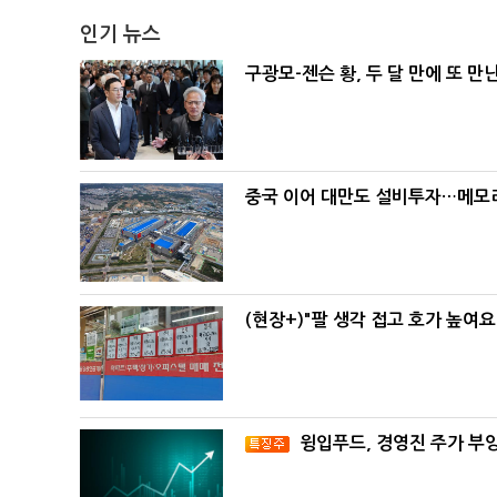
인기 뉴스
구광모-젠슨 황, 두 달 만에 또 만
중국 이어 대만도 설비투자…메모리
(현장+)"팔 생각 접고 호가 높여요
윙입푸드, 경영진 주가 부