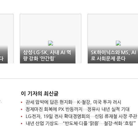
삼성·LG·SK, 사내 AI 역
SK하이닉스와 MS, AI
다
량 강화 ‘안간힘’
로 사회문제 푼다
이 기자의 최신글
.
관세 압박에 답은 현지화…K-철강, 미국 투자 러시
정제마진 회복에 PX 반등까지…정유사 내년 실적 기대
LG전자, 19일 전사 확대경영회의…신임 류재철 사장 주관
내년 산업 기상도…“반도체·디플 ‘맑음’…철강·석화 ‘흐림’”