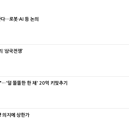
난다…로봇·AI 등 논의
 ‘삼국전쟁’
"…'덜 똘똘한 한 채' 20억 키맞추기
양 의지에 상한가