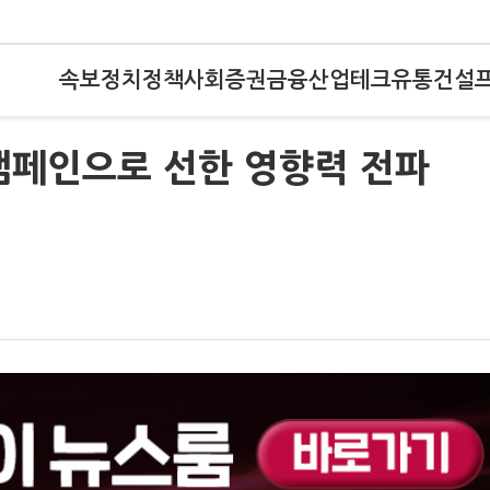
속보
정치
정책
사회
증권
금융
산업
테크
유통
건설
od’ 캠페인으로 선한 영향력 전파