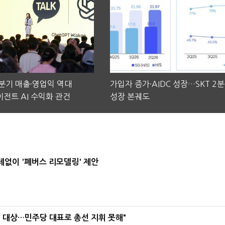
2분기 매출·영업익 역대
가입자 증가·AIDC 성장…SKT 2
전트 AI 수익화 관건
성장 본궤도
데없이 '폐버스 리모델링' 제안
택' 대상…민주당 대표로 총선 지휘 못해"