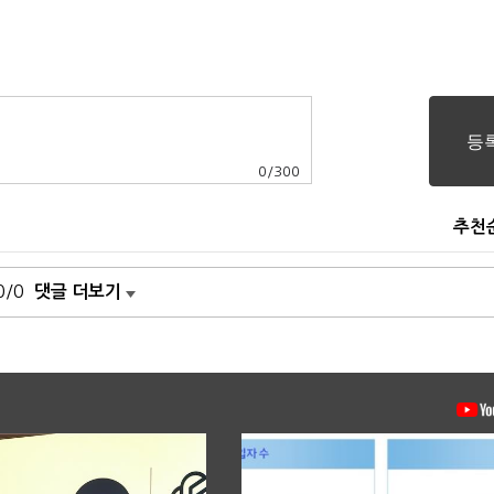
0
/
300
추천
0/0
댓글 더보기