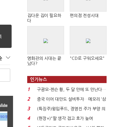
집다운 집이 필요하
편의점 전성시대
다
순
영화관의 시대는 끝
"CD로 구워오세요"
났다?
인기뉴스
1
구광모-젠슨 황, 두 달 만에 또 만난다…
로봇·AI 등 논...
2
중국 이어 대만도 설비투자…메모리 ‘삼
국전쟁’
3
(특징주)윙입푸드, 경영진 주가 부양 의
지에 상한가...
4
(현장+)"팔 생각 접고 호가 높여
요"…'덜 똘똘한 한 채' 20...