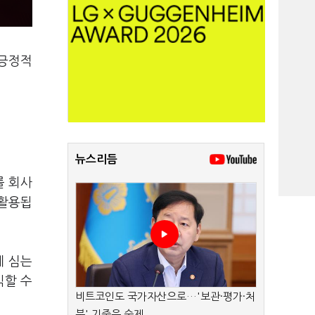
 긍정적
뉴스리듬
를 회사
 활용됩
게 심는
식할 수
비트코인도 국가자산으로…'보관·평가·처
분' 기준은 숙제