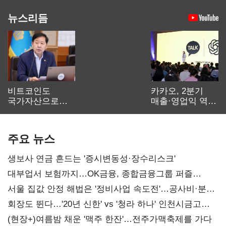
뉴스리듬
비트코인도
카카오, 2분기
국가자산으로…'
매출·영업익 역대
보관·평가·처분'
최대…에이전트
기준은 숙제
AI 수익화 관건
주요 뉴스
생보사 연금 흔드는 '증시변동성·장수리스크'
대부업서 보험까지…OK금융, 종합금융그룹 퍼즐
맞춘다
서울 집값 안정 해법은 '정비사업 속도전'…공사비·분쟁
해소도 과제
회장도 뛴다…'20년 신한' vs '청라 하나' 인천시금고
정면승부
(현장+)여름밤 채운 '맥주 한잔'…전주가맥축제를 가다