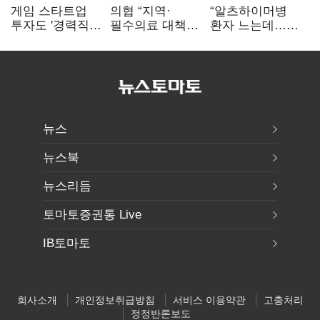
게임 스타트업
의협 “지역·
“알츠하이머병
투자도 '경력직
필수의료 대책
환자 느는데…
우대'…검증된
지체”…늦어지는
적극 치료개입
개발자에 돈
의료개혁에 현장
시급”
몰린다
불만
뉴스
뉴스북
뉴스리듬
토마토증권통 Live
IB토마토
회사소개
개인정보취급방침
서비스 이용약관
고충처리
정정반론보도