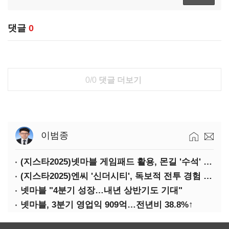
댓글
0
0/0
댓글 더보기
이범종
(지스타2025)넷마블 게임패드 활용, 몬길 '수석' 7대죄 '차석'
(지스타2025)엔씨 '신더시티', 독보적 전투 경험 필요
넷마블 "4분기 성장…내년 상반기도 기대"
넷마블, 3분기 영업익 909억…전년비 38.8%↑