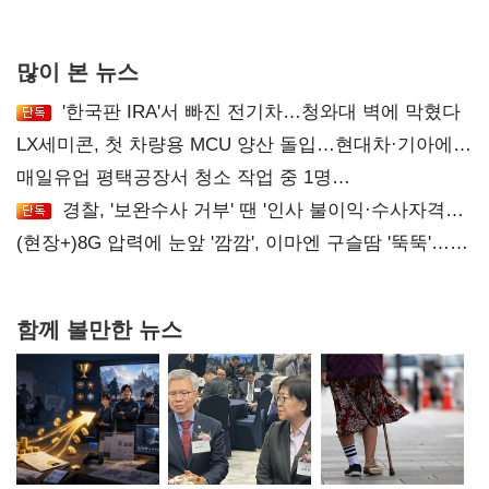
많이 본 뉴스
'한국판 IRA'서 빠진 전기차…청와대 벽에 막혔다
LX세미콘, 첫 차량용 MCU 양산 돌입…현대차·기아에
공급
매일유업 평택공장서 청소 작업 중 1명
사망…"안전관리체계 재점검"
경찰, '보완수사 거부' 땐 '인사 불이익·수사자격
배제'
(현장+)8G 압력에 눈앞 '깜깜', 이마엔 구슬땀 '뚝뚝'…
화려한 에어쇼 뒤 땀방울
함께 볼만한 뉴스