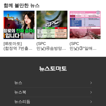
함께 볼만한 뉴스
[IB토마토]
(SPC
(SPC
(합정역 7번출구)
민낯)④솜방망이
민낯)③"일매출
북극길 열리자
처벌에
280만원 찍어도
K조선 뜬다
식품위생법 위반
수익 제자리"…
반복
점주 울리는
'상시 할인'
뉴스
뉴스북
뉴스리듬