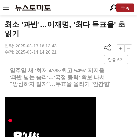
구독
최소 '과반'…이재명, '최다 득표율' 초
읽기
입력: 2025-05-13 18:13:43
수정: 2025-05-14 14:26:21
답글쓰기
일주일 새 '최저 43%·최고 54%' 지지율
'과반 넘는 승리'…'국정 동력' 확보 나서
"방심하지 말자"…투표율 올리기 '안간힘'