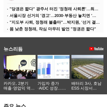
"당권은 짧다" 광주서 터진 '정청래 사퇴론'…최고위 '아수라장'
서울시장 선거의 '경고'…2030·부동산 놓치면 '총선도 대선도' 패배
"지도부 사퇴, 정청래 불출마"…박지원, '선거 결과 책임' 강조
몸 낮춘 정청래, 작심 마무리 발언 "정권은 짧다"
뉴스리듬
카카오, 2분기
가입자 증가
배터리 3사, 호남
매출·영업익 역대
·AIDC 성장…
ESS 시장서
최대…에이전트
SKT 2분기 성장
‘격돌’
AI 수익화 관건
본궤도
주요 뉴스