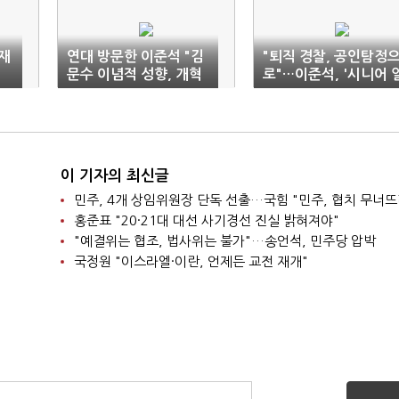
재
연대 방문한 이준석 "김
"퇴직 경찰, 공인탐정
문수 이념적 성향, 개혁
로"…이준석, '시니어 
신당과 호환 안 돼"
자리'까지
이 기자의 최신글
민주, 4개 상임위원장 단독 선출…국힘 "민주, 협치 무너뜨
홍준표 "20·21대 대선 사기경선 진실 밝혀져야"
"예결위는 협조, 법사위는 불가"…송언석, 민주당 압박
국정원 "이스라엘·이란, 언제든 교전 재개"