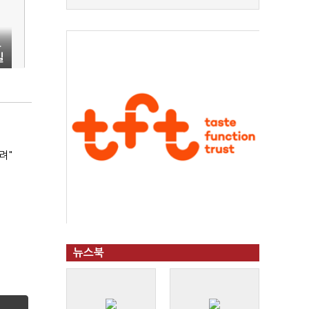
으
일
려"
뉴스북