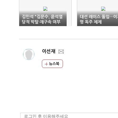
김민석 "김문수, 윤석열
대선 레이스 돌입…이
당적 박탈·재구속 여부
명 독주 체제
답해야"
이선재
뉴스북