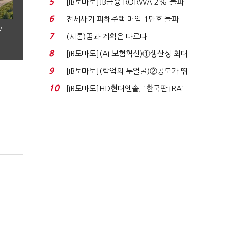
5
[IB토마토]JB금융 RORWA 2% 돌파…
실적 견인은 은행 ...
6
전세사기 피해주택 매입 1만호 돌파…
’
누적 피해자 4만2...
7
(시론)꿈과 계획은 다르다
8
[IB토마토](AI 보험혁신)①생산성 최대
80% 개선…현실...
9
[IB토마토](락업의 두얼굴)②공모가 뛰
자 첫날 매도…FI ...
10
[IB토마토]HD현대엔솔, '한국판 IRA'
수혜 부상…세액공...