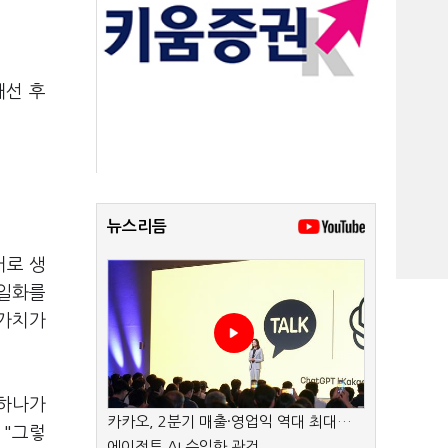
대선 후
뉴스리듬
거로 생
단일화를
 가치가
 하나가
카카오, 2분기 매출·영업익 역대 최대…
 "그렇
에이전트 AI 수익화 관건