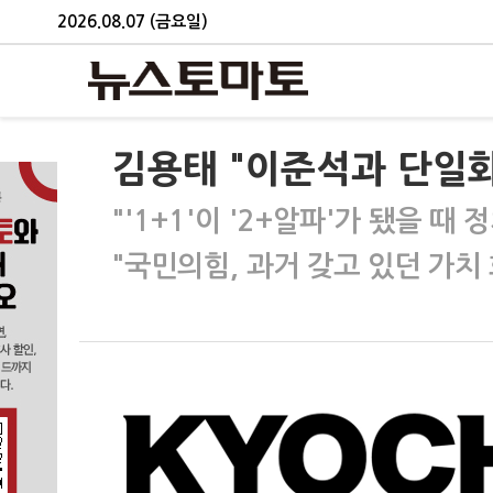
2026.08.07 (금요일)
김용태 "이준석과 단일화
"'1+1'이 '2+알파'가 됐을 때
"국민의힘, 과거 갖고 있던 가치