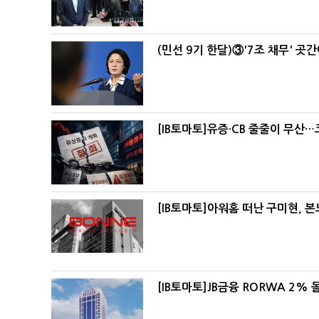
(민선 9기 한달)③'7조 채무' 곳
[IB토마토]유증·CB 줄줄이 무산
[IB토마토]아워홈 떠난 구미현, 
[IB토마토]JB금융 RORWA 2