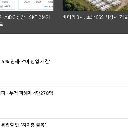
·AIDC 성장…SKT 2분기
배터리 3사, 호남 ESS 시장서 ‘격돌
도
5% 관세…"미 산업 재건"
돌파…누적 피해자 4만278명
뒤집힐 땐 '지지층 불복'