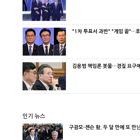
"1차 투표서 과반" "게임 끝"…
김용범 책임론 봇물…경질 요구에 
인기 뉴스
구광모-젠슨 황, 두 달 만에 또 만