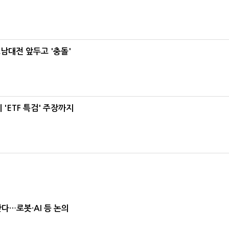
호남대전 앞두고 '충돌'
'ETF 특검' 주장까지
난다…로봇·AI 등 논의