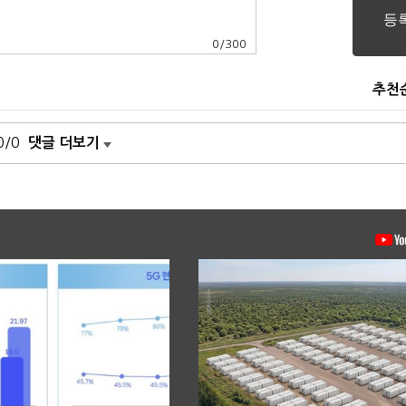
0
/
300
추천
0/0
댓글 더보기