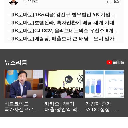
박예진
[IB토마토](IB&피플)강진구 법무법인 YK 기업거버넌스센터 센터장
[IB토마토]호텔신라, 흑자전환에 배당 재개 기대감…삼성생명도 웃을까
[IB토마토]CJ CGV, 올리브네트웍스 우선주 6개월 만에 상환…왜?
[IB토마토]예림당, 매출보다 큰 배당…오너 일가에 절반 간다
뉴스리듬
비트코인도
카카오, 2분기
가입자 증가
국가자산으로…'
매출·영업익 역대
·AIDC 성장…
보관·평가·처분'
최대…에이전트
SKT 2분기 성장
기준은 숙제
AI 수익화 관건
본궤도