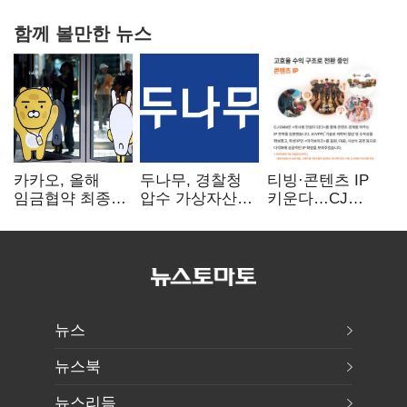
함께 볼만한 뉴스
카카오, 올해
두나무, 경찰청
티빙·콘텐츠 IP
임금협약 최종
압수 가상자산
키운다…CJ
타결…연봉 6.3%
보관 맡는다…
ENM, 하반기
인상·격려금
커스터디 사업
글로벌 확장 가속
300만원
최종 낙찰
뉴스
뉴스북
뉴스리듬