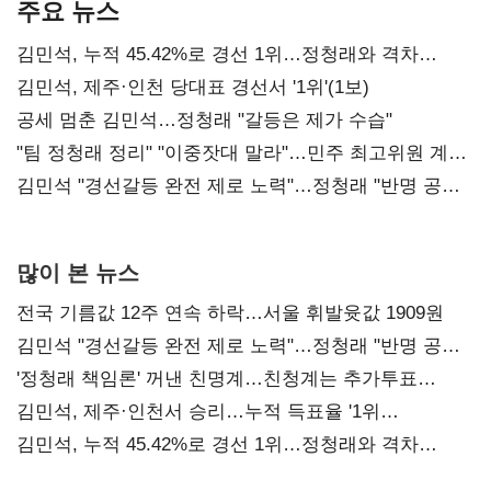
주요 뉴스
김민석, 누적 45.42%로 경선 1위…정청래와 격차
0.86%p(2보)
김민석, 제주·인천 당대표 경선서 '1위'(1보)
공세 멈춘 김민석…정청래 "갈등은 제가 수습"
"팀 정청래 정리" "이중잣대 말라"…민주 최고위원 계파
다툼 격화
김민석 "경선갈등 완전 제로 노력"…정청래 "반명 공세
사과부터"
많이 본 뉴스
전국 기름값 12주 연속 하락…서울 휘발윳값 1909원
김민석 "경선갈등 완전 제로 노력"…정청래 "반명 공세
사과부터"
'정청래 책임론' 꺼낸 친명계…친청계는 추가투표
때리기
김민석, 제주·인천서 승리…누적 득표율 '1위
탈환'(종합)
김민석, 누적 45.42%로 경선 1위…정청래와 격차
0.86%p(2보)