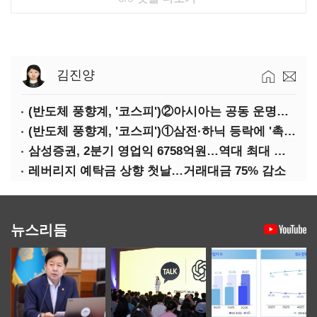
김진양
(반도체 풍향계, '코스피')②아시아는 공동 운명체?…일본·대만도 '동반 출렁'
(반도체 풍향계, '코스피')①삼전·하닉 등락에 '촉각'…코스피·나스닥 '한 몸'
삼성증권, 2분기 영업익 6758억원…역대 최대 경신
레버리지 예탁금 상향 첫날…거래대금 75% 감소
뉴스리듬