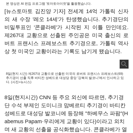
본 영상은 AI 편집 프로그램 '토마토아이컷'을 활용했습니다.
[뉴스토마토 김진양 기자] 전세계 14억 가톨릭 신자
의 새 수장 '레오 14세'가 탄생했습니다. 추기경단의
비밀투표인 '콘클라베'가 시작된 지 이틀 만인데요.
제267대 교황으로 선출된 주인공은 미국 출신의 로
버트 프랜시스 프레보스트 추기경으로, 가톨릭 역사
상 첫 미국인 교황이라는 기록도 남기게 됐습니다.
8일(현지 시간) 제267대 교황으로 선출된 미국의 로버트 프랜시스 프레보스트(69)
추기경이 선출 직후 바티칸 성베드로 대성당 중앙 '강복의 발코니'에서 인사하고 있
다. (사진=뉴시스)
8일(현지시간) CNN 등 주요 외신에 따르면, 추기경
단 수석 부제인 도미니크 맘베르티 추기경이 바티칸
성베드로 대성당 발코니에 등장해 "하베무스 파팜"(H
abemus Papam·우리에게 교황이 있다)이라고 외치
며 새 교황의 선출을 공식화했습니다. 콘클라베가 열