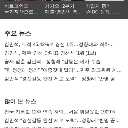
비트코인도
카카오, 2분기
가입자 증가
국가자산으로…'
매출·영업익 역대
·AIDC 성장…
보관·평가·처분'
최대…에이전트
SKT 2분기 성장
기준은 숙제
AI 수익화 관건
본궤도
주요 뉴스
김민석, 누적 45.42%로 경선 1위…정청래와 격차
0.86%p(2보)
김민석, 제주·인천 당대표 경선서 '1위'(1보)
공세 멈춘 김민석…정청래 "갈등은 제가 수습"
"팀 정청래 정리" "이중잣대 말라"…민주 최고위원 계파
다툼 격화
김민석 "경선갈등 완전 제로 노력"…정청래 "반명 공세
사과부터"
많이 본 뉴스
전국 기름값 12주 연속 하락…서울 휘발윳값 1909원
김민석 "경선갈등 완전 제로 노력"…정청래 "반명 공세