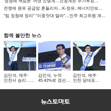
사과부터"
'정청래 책임론' 꺼낸 친명계…친청계는 추가투표
때리기
전쟁에 원유 공급망 흔들리자…K-정유, 에너지안보
핵심으로 재부상
"팀 정청래 정리" "이중잣대 말라"…민주 최고위원 계파
다툼 격화
함께 볼만한 뉴스
김민석, 제주·
김민석, 누적
김민석, 제주·
인천서 승리…
45.42%로 경선
인천 당대표
누적 득표율 '1위
1위…정청래와
경선서 '1위'(1보)
탈환'(종합)
격차
0.86%p(2보)