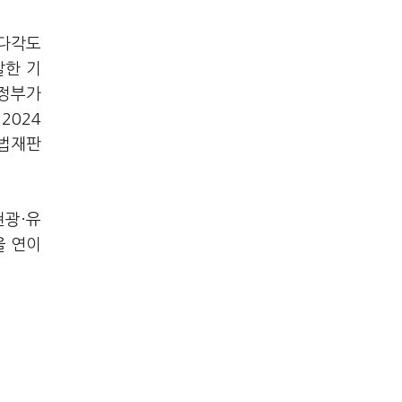
7%…일주일 만에 ...
 다각도
발한 기
열정부가
2024
헌법재판
현광·유
을 연이