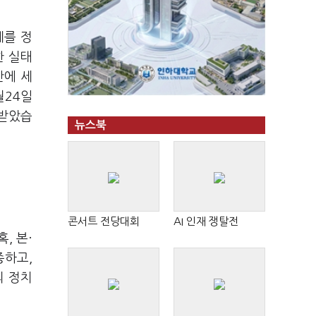
제를 정
한 실태
만에 세
월24일
 받았습
뉴스북
콘서트 전당대회
AI 인재 쟁탈전
, 본·
종하고,
의 정치