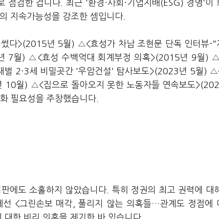
점검한 겁니다. 최근 '환경·사회·기업지배(ESG) 경영'이
업의 지속가능성을 강조한 셈입니다.
다>(2015년 5월) △<효성가 차남 조현문 단독 인터뷰-
년 7월) △<효성 수백억대 회계부정 의혹>(2015년 9월) 
벌 2·3세 비밀곳간 '우암건설' 탐사보도>(2023년 5월) △
년 10월) △<집으로 돌아오지 못한 노동자들 연속보도>(202
주화 필요성을 주창했습니다.
비판에도 소홀하지 않았습니다. 특히 정권의 최고 권력에 대
선 <그린손보 매각, 풀리지 않는 의혹들…관계도 정점에
에 대한 비리 의혹을 제기한 바 있습니다.