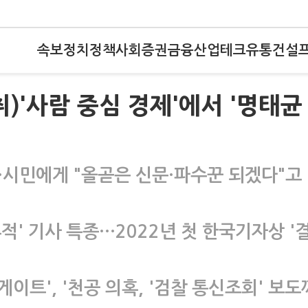
속보
정치
정책
사회
증권
금융
산업
테크
유통
건설
)'사람 중심 경제'에서 '명태균
·시민에게 "올곧은 신문·파수꾼 되겠다"고
적' 기사 특종…2022년 첫 한국기자상 '
게이트', '천공 의혹, '검찰 통신조회' 보도