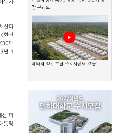
 화두가
장 본궤도
"재산다
△<한진
<30대
3년 1
배터리 3사, 호남 ESS 시장서 ‘격돌’
해선 더
 대통령