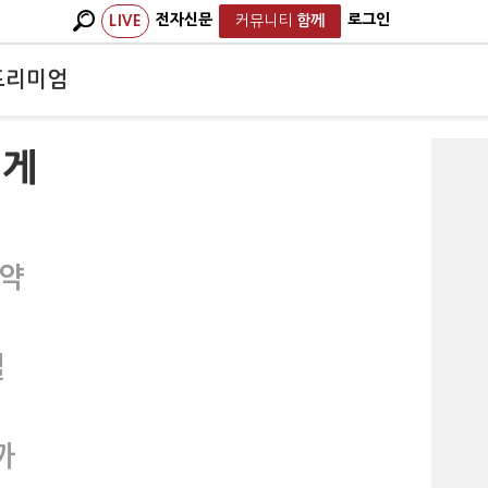
전자신문
로그인
LIVE
커뮤니티
함께
프리미엄
 게
 약
결
까