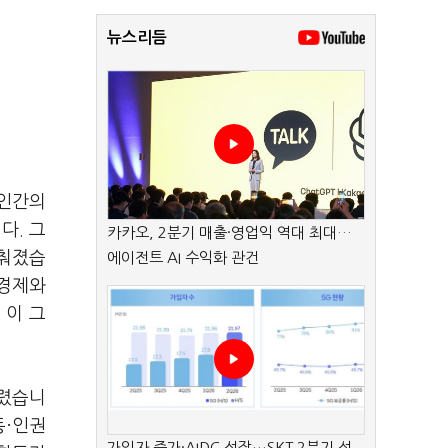
뉴스리듬
 인간의
다. 그
카카오, 2분기 매출·영업익 역대 최대…
맞춰졌습
에이전트 AI 수익화 관건
장경제와
 이 그
실렸습니
동·인권
가입자 증가·AIDC 성장…SKT 2분기 성