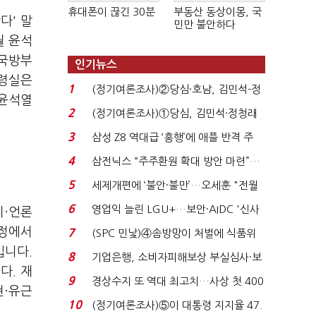
휴대폰이 끊긴 30분
부동산 동상이몽, 국
다' 말
민만 불안하다
월 윤석
 국방부
인기뉴스
통령실은
1
(정기여론조사)②당심·호남, 김민석-정
 윤석열
청래 '초접전'...
2
(정기여론조사)①당심, 김민석·정청래
'초접전'…대통령 ...
3
삼성 Z8 역대급 ‘흥행’에 애플 반격 주
목…9월 ‘폴...
4
삼전닉스 “주주환원 확대 방안 마련”…
로이터에 성명...
5
세제개편에 ‘불안·불만’…오세훈 "전월
세 구하기 더 ...
6
영업익 늘린 LGU+…보안·AIDC '신사
치·언론
업 드라이브'...
과정에서
7
(SPC 민낯)④솜방망이 처벌에 식품위
입니다.
생법 위반 반복...
8
기업은행, 소비자피해보상 부실심사·보
다. 재
이스피싱 공시 ...
9
경상수지 또 역대 최고치…사상 첫 400
현·유근
억달러에 '3% 성...
10
(정기여론조사)⑤이 대통령 지지율 47.