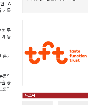
한 18
를 기록
수출 무
시아 등
년 동기
 부문의
매출 증
B그룹과
뉴스북