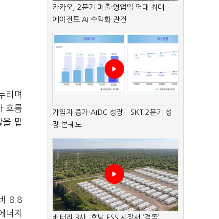
카카오, 2분기 매출·영업익 역대 최대…
에이전트 AI 수익화 관건
 누리며
가 흐름
가입자 증가·AIDC 성장…SKT 2분기 성
할을 맡
장 본궤도
 8.8
G에너지
배터리 3사, 호남 ESS 시장서 ‘격돌’