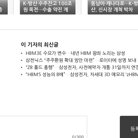
K-방산 수주잔고 100조
동남아·캐나다로…K-
증
원 목전…수출 약진 계
산, 신시장 개척 박차
속
이 기자의 최신글
HBM3E 수요가 변수…내년 HBM 왕좌 노리는 삼성
삼전닉스 “주주환원 확대 방안 마련”…로이터에 성명 보내
“Z8 폴드 흥행”…삼성전자, 사전예약자 개통 31일까지 연
“HBM5 성능의 8배”…삼성전자, 차세대 3D 메모리 ‘zHBM
0
/
300