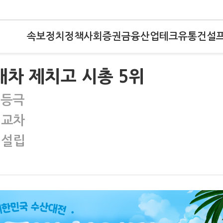
속보
정치
정책
사회
증권
금융
산업
테크
유통
건설
차 제치고 시총 5위
 등극
 교차
 설립