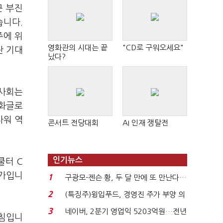
근 부진
습니다.
주에 위
영화관의 시대는 끝
"CD로 구워오세요"
란 기대
났다?
이사회는
한화글로
타워 역
콘서트 전당대회
AI 인재 쟁탈전
인기뉴스
쿨터 C
평가입니
1
구광모-젠슨 황, 두 달 만에 또 만난다…
로봇·AI 등 논...
2
(특징주)윙입푸드, 경영진 주가 부양 의
지에 상한가...
3
네이버, 2분기 영업익 5203억원…전년
방침입니