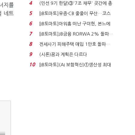
비 0.2% 감소...
4
(민선 9기 한달)③'7조 채무' 곳간에 충
시너지를
격…추미애, 20년...
벌 네트
5
[IB토마토]유증·CB 줄줄이 무산…코스
닥 벌점 급증에 ...
6
[IB토마토]아워홈 떠난 구미현, 본느에
340억 베팅…가...
7
[IB토마토]JB금융 RORWA 2% 돌파…
실적 견인은 은행 ...
8
전세사기 피해주택 매입 1만호 돌파…
누적 피해자 4만2...
9
(시론)꿈과 계획은 다르다
10
[IB토마토](AI 보험혁신)①생산성 최대
80% 개선…현실...