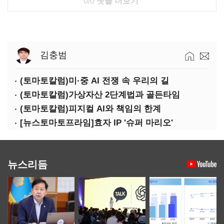
0/0
댓글 더보기
김충범
(토마토칼럼)미·중 AI 전쟁 속 우리의 길
(토마토칼럼)가상자산 2단계법과 골든타임
(토마토칼럼)피지컬 AI와 책임의 한계
[뉴스토마토프라임]효자 IP '슈퍼 마리오'
뉴스리듬