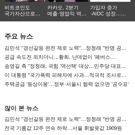
비트코인도
카카오, 2분기
가입자 증가
국가자산으로…'
매출·영업익 역대
·AIDC 성장…
보관·평가·처분'
최대…에이전트
SKT 2분기 성장
기준은 숙제
AI 수익화 관건
본궤도
주요 뉴스
김민석 "경선갈등 완전 제로 노력"…정청래 "반명 공세
사과부터"
공급 속도전 외치더니…황희, 난데없이 '폐버스
리모델링' 제안
송영길 측 "정청래, 국힘 '역선택' 대상…민주당 대표로
총선 지휘 못해"
이 대통령 "국가폭력 피해자에 사과…적극적 조사로
진실 밝혀야"
주택공급 '동상이몽'…정부·서울시 협력 없으면 '공수표'
많이 본 뉴스
김민석 "경선갈등 완전 제로 노력"…정청래 "반명 공세
사과부터"
전국 기름값 12주 연속 하락…서울 휘발윳값 1909원