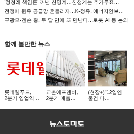
'정청래 책임론' 꺼낸 친명계…친청계는 추가투표
때리기
전쟁에 원유 공급망 흔들리자…K-정유, 에너지안보
핵심으로 재부상
구광모-젠슨 황, 두 달 만에 또 만난다…로봇·AI 등 논의
함께 볼만한 뉴스
롯데웰푸드,
교촌에프앤비,
(현장+)"12일엔
2분기 영업익
2분기 매출
물건 다
89%↑…해외
1323억원…
들어와요"…빈
사업이 실적 견인
전년보다 4.9%↑
매대 채우며 문
연 홈플러스