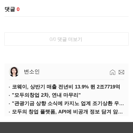
댓글
0
0/0
댓글 더보기
변소인
코웨이, 상반기 매출 전년비 13.9% 뛴 2조7719억
"모두의창업 2차, 연내 마무리"
"관광기금 상향 소식에 카지노 업계 조기상환 우려"
모두의 창업 플랫폼, API에 비공개 정보 담겨 암호키까지 새나갔다