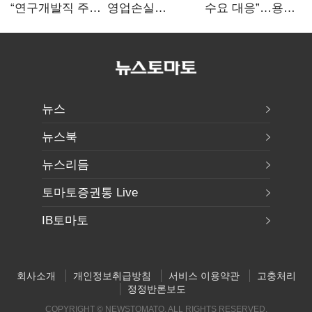
“연구개발직 주
영업손실
수요 대응”…용인
52시간제
731억…유가
·청주 팹에 54조
개선해야”
상승 여파
투자
뉴스
뉴스북
뉴스리듬
토마토증권통 Live
IB토마토
회사소개
개인정보취급방침
서비스 이용약관
고충처리
정정반론보도
COPYRIGHT © NEWSTOMATO. ALL RIGHTS RESERVED.