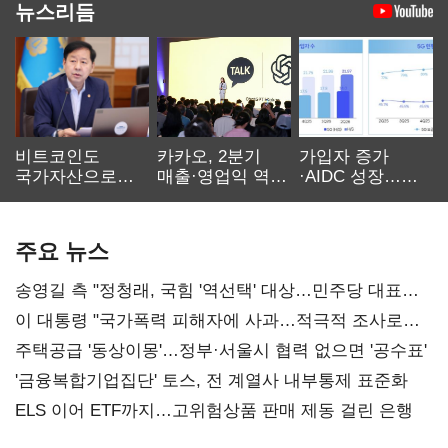
뉴스리듬
비트코인도
카카오, 2분기
가입자 증가
국가자산으로…'
매출·영업익 역대
·AIDC 성장…
보관·평가·처분'
최대…에이전트
SKT 2분기 성장
기준은 숙제
AI 수익화 관건
본궤도
주요 뉴스
송영길 측 "정청래, 국힘 '역선택' 대상…민주당 대표로
총선 지휘 못해"
이 대통령 "국가폭력 피해자에 사과…적극적 조사로
진실 밝혀야"
주택공급 '동상이몽'…정부·서울시 협력 없으면 '공수표'
'금융복합기업집단' 토스, 전 계열사 내부통제 표준화
ELS 이어 ETF까지…고위험상품 판매 제동 걸린 은행