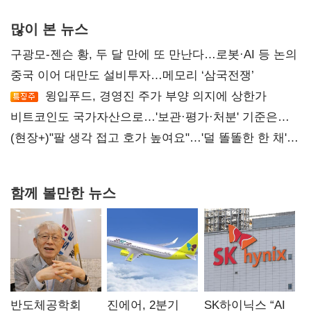
많이 본 뉴스
구광모-젠슨 황, 두 달 만에 또 만난다…로봇·AI 등 논의
중국 이어 대만도 설비투자…메모리 ‘삼국전쟁’
윙입푸드, 경영진 주가 부양 의지에 상한가
비트코인도 국가자산으로…'보관·평가·처분' 기준은
숙제
(현장+)"팔 생각 접고 호가 높여요"…'덜 똘똘한 한 채'
20억 키맞추기
함께 볼만한 뉴스
반도체공학회
진에어, 2분기
SK하이닉스 “AI