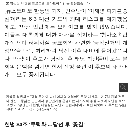
본 영상은 AI 편집 프로그램 '토마토아이컷'을 활용했습니다.
[뉴스토마토 한동인 기자] 민주당이 '이재명 파기환송
심'이라는 6·3 대선 가도의 최대 리스크를 제거했음
에도, '방탄 입법'에는 브레이크를 밟지 않았습니다.
이들은 대통령에 대한 재판을 정지하는 '형사소송법
개정안'과 허위사실 공표죄와 관련한 '공직선거법 개
정안'을 단독 처리하며 당선 이후 대비에 들어갔습니
다. 만약 이 후보가 당선된 후 해당 법안들이 모두 본
회의 문턱을 넘기면 현재 진행 중인 이 후보의 재판 5
개는 모두 중지됩니다.
민심을 청취하는 '경청 투어'에 나선 이재명 더불어민주당 대선후보가 7일 전북 전주
시 완산구 풍남문 인근에서 공판연기를 혼영하는 지지자의 응원 피켓에 사인을 해주
고 있다. '공판연기 환영, 대통령은 국민이 뽑습니다'라고 적힌 피켓에 이 후보는 '맞습
니다' 라고 쓰고 있다. (사진=뉴시스)
헌법 84조 '무력화'…당선 후 '꽃길'