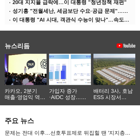
20대 지지율 급락에…이 대통령 "청년정책 재편"
성기홍 "전월세난, 세금보단 수요·공급 문제"…닥공 시사
이 대통령 "AI 시대, 객관식 수능이 맞나"…속도전 '경계'
뉴스리듬
카카오, 2분기
가입자 증가
배터리 3사, 호남
매출·영업익 역대
·AIDC 성장…
ESS 시장서
최대…에이전트
SKT 2분기 성장
‘격돌’
AI 수익화 관건
본궤도
주요 뉴스
문제는 전대 이후…선호투표제로 뒤집힐 땐 '지지층