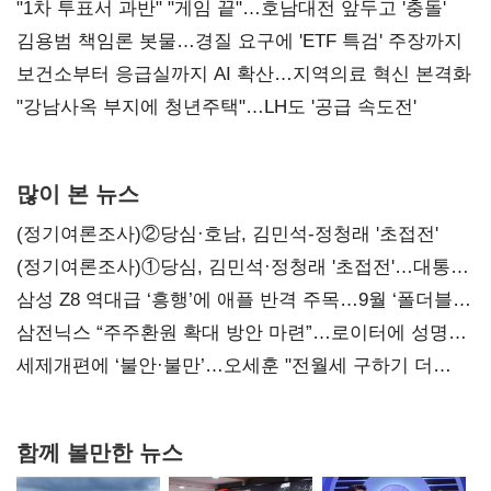
불복'
"1차 투표서 과반" "게임 끝"…호남대전 앞두고 '충돌'
김용범 책임론 봇물…경질 요구에 'ETF 특검' 주장까지
보건소부터 응급실까지 AI 확산…지역의료 혁신 본격화
"강남사옥 부지에 청년주택"…LH도 '공급 속도전'
많이 본 뉴스
(정기여론조사)②당심·호남, 김민석-정청래 '초접전'
(정기여론조사)①당심, 김민석·정청래 '초접전'…대통령
지지도 '50% 아래로'(종합)
삼성 Z8 역대급 ‘흥행’에 애플 반격 주목…9월 ‘폴더블
대전’
삼전닉스 “주주환원 확대 방안 마련”…로이터에 성명
보내
세제개편에 ‘불안·불만’…오세훈 "전월세 구하기 더
힘들어질 것"
함께 볼만한 뉴스