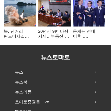
북, 단거리
20년간 9번 바뀐
문제는 전대
탄도미사일
세제…부동산·
이후…
발사…안보실
상속세만
선호투표제로
"즉각 중단 촉구"
건드렸다
뒤집힐 땐
'지지층 불복'
뉴스
뉴스북
뉴스리듬
토마토증권통 Live