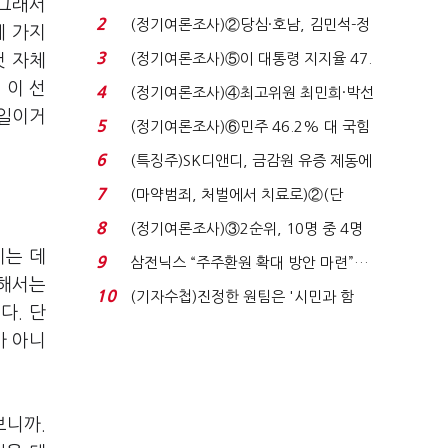
 그래서
'초접전'…대통령 ...
2
(정기여론조사)②당심·호남, 김민석-정
네 가지
청래 '초접전'...
3
(정기여론조사)⑤이 대통령 지지율 47.
것 자체
7%…일주일 만에 ...
 이 선
4
(정기여론조사)④최고위원 최민희·박선
 일이거
원 '양강'…서미...
5
(정기여론조사)⑥민주 46.2% 대 국힘
31.0%…오차범위 밖 ...
6
(특징주)SK디앤디, 금감원 유증 제동에
장 초반 상한가...
7
(마약범죄, 처벌에서 치료로)②(단
독)"마약은 전염병…여성...
8
(정기여론조사)③2순위, 10명 중 4명
'송영길'…정청래 '한 ...
키는 데
9
삼전닉스 “주주환원 확대 방안 마련”…
각해서는
로이터에 성명...
10
(기자수첩)진정한 원팀은 '시민과 함
다. 단
께'일 때 완성...
가 아니
보니까.