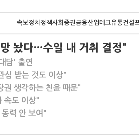
속보
정치
정책
사회
증권
금융
산업
테크
유통
건설
희망 놨다…수일 내 거취 결정"
대담' 출연
관심 받는 것도 이상"
당권 생각하는 친윤 때문"
 속도 이상"
동력 안 보여"