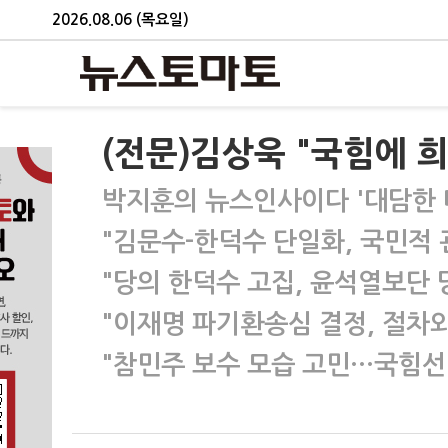
2026.08.06 (목요일)
(전문)김상욱 "국힘에 
박지훈의 뉴스인사이다 '대담한 
"김문수-한덕수 단일화, 국민적 
"당의 한덕수 고집, 윤석열보단 
"이재명 파기환송심 결정, 절차와
"참민주 보수 모습 고민…국힘선 