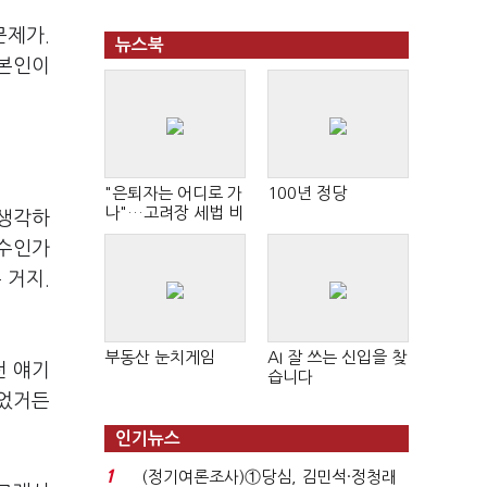
문제가.
뉴스북
 본인이
"은퇴자는 어디로 가
100년 정당
나"…고려장 세법 비
 생각하
판 확산
보수인가
 거지.
부동산 눈치게임
AI 잘 쓰는 신입을 찾
런 얘기
습니다
했었거든
인기뉴스
1
(정기여론조사)①당심, 김민석·정청래