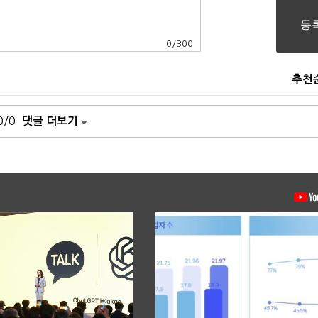
0
/
300
추천
0/0
댓글 더보기