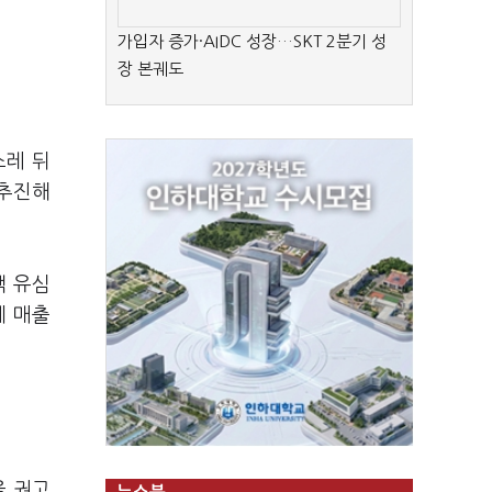
가입자 증가·AIDC 성장…SKT 2분기 성
장 본궤도
스레 뒤
 추진해
객 유심
체 매출
을 권고