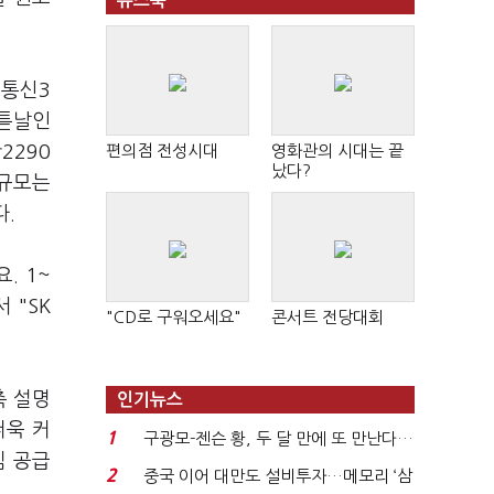
뉴스북
 통신3
이튿날인
2290
편의점 전성시대
영화관의 시대는 끝
났다?
 규모는
다.
. 1~
 "SK
"CD로 구워오세요"
콘서트 전당대회
측 설명
인기뉴스
더욱 커
1
구광모-젠슨 황, 두 달 만에 또 만난다…
심 공급
로봇·AI 등 논...
2
중국 이어 대만도 설비투자…메모리 ‘삼