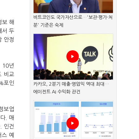
비트코인도 국가자산으로…'보관·평가·처
 정보 해
분' 기준은 숙제
에서 두
상 안정
 10년
 비교
3%포인
카카오, 2분기 매출·영업익 역대 최대…
에이전트 AI 수익화 관건
융정보업
다. 매
. 인건
러스 예