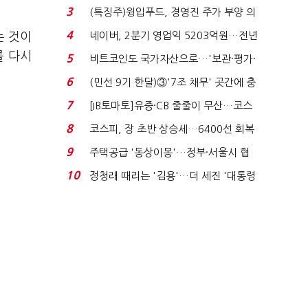
국전쟁’
3
(특징주)윙입푸드, 경영진 주가 부양 의
지에 상한가...
4
네이버, 2분기 영업익 5203억원…전년
는 것이
비 0.2% 감소...
를 다시
5
비트코인도 국가자산으로…'보관·평가·
처분' 기준은 ...
6
(민선 9기 한달)③'7조 채무' 곳간에 충
격…추미애, 20년...
7
[IB토마토]유증·CB 줄줄이 무산…코스
닥 벌점 급증에 ...
8
코스피, 장 초반 상승세…6400선 회복
시도
9
주택공급 '동상이몽'…정부·서울시 협
력 없으면 '공수표'...
10
정청래 때리는 '김용'…더 세진 '대통령
최측근' 입...