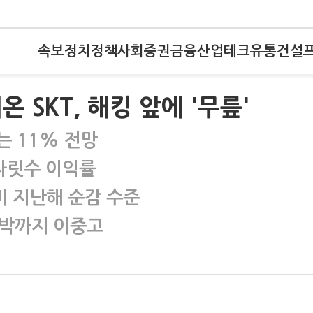
속보
정치
정책
사회
증권
금융
산업
테크
유통
건설
 SKT, 해킹 앞에 '무릎'
는 11% 전망
자릿수 이익률
 지난해 순감 수준
압박까지 이중고