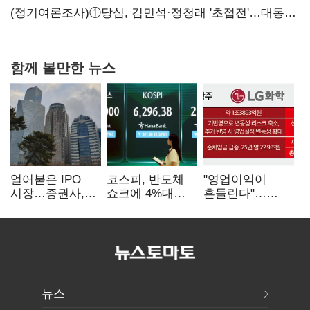
힘들어질 것"
(정기여론조사)①당심, 김민석·정청래 '초접전'…대통령
지지도 '50% 아래로'(종합)
함께 볼만한 뉴스
얼어붙은 IPO
코스피, 반도체
"영업이익이
시장…증권사,
쇼크에 4%대
흔들린다"…
하반기 '대어
급락…코스닥은
화학주, IFRS
전쟁' 기대
5거래일째 상승
18에 취약
뉴스