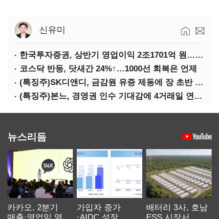
신유미
한국투자증권, 상반기 영업이익 2조1701억 원… 전년비 89.1%↑
코스닥 반등, 닷새간 24%↑…1000선 회복은 언제
(특징주)SK디앤디, 금감원 유증 제동에 장 초반 상한가
(특징주)본느, 경영권 인수 기대감에 4거래일 연속 상한가
뉴스리듬
카카오, 2분기
가입자 증가
배터리 3사, 호남
매출·영업익 역대
·AIDC 성장…
ESS 시장서