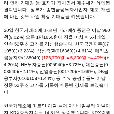
리 인하 기대감 등 호재가 겹치면서 매수세가 유입된
결과입니다. 정부가 종합금융투자사업자 제도 개편
에 나선 것도 사업 확장 기대감을 키웠습니다.
30일 한국거래소에 따르면 미래에셋증권은 이날 980
원(9.02%) 오른 1만1850원에 장을 마치며 5거래일
연속 52주 신고가를 경신했습니다.
한국금융지주(07
1050)
(+3.23%),
삼성증권(016360)
(+4.61%),
메리츠
금융지주(138040)
(125,700원 ▲5,300원 +4.40%)
(+
4.20%),
NH투자증권(005940)
(+3.72%),
대신증권(0
03540)
(+2.11%),
신영증권(001720)
(+4.69%),
DB금
융투자(016610)
(+1.44%) 등 주요 증권주들도 이날
장중 52주 신고가를 기록하며 동반 강세를 보였습니
다.
한국거래소에 따르면 이달 들어 지난 1일부터 이날까
지 KRX증권지수는 14.81% 상승했습니다. KRX증권