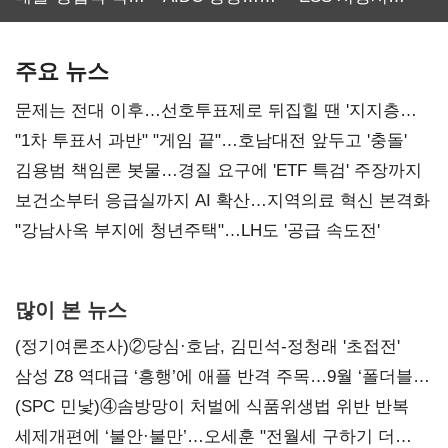
최대…에이전트
SKT 2분기 성장
‘격돌’
AI 수익화 관건
본궤도
주요 뉴스
문제는 전대 이후…선호투표제로 뒤집힐 땐 '지지층
불복'
"1차 투표서 과반" "게임 끝"…호남대전 앞두고 '충돌'
김용범 책임론 봇물…경질 요구에 'ETF 특검' 주장까지
보건소부터 응급실까지 AI 확산…지역의료 혁신 본격화
"강남사옥 부지에 청년주택"…LH도 '공급 속도전'
많이 본 뉴스
(정기여론조사)②당심·호남, 김민석-정청래 '초접전'
삼성 Z8 역대급 ‘흥행’에 애플 반격 주목…9월 ‘폴더블
대전’
(SPC 민낯)④솜방망이 처벌에 식품위생법 위반 반복
세제개편에 ‘불안·불만’…오세훈 "전월세 구하기 더