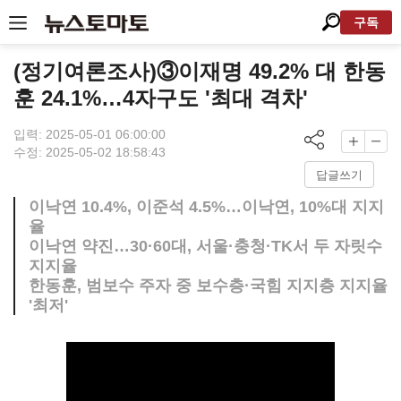
구독
(정기여론조사)③이재명 49.2% 대 한동
훈 24.1%…4자구도 '최대 격차'
입력: 2025-05-01 06:00:00
수정: 2025-05-02 18:58:43
답글쓰기
이낙연 10.4%, 이준석 4.5%…이낙연, 10%대 지지
율
이낙연 약진…30·60대, 서울·충청·TK서 두 자릿수
지지율
한동훈, 범보수 주자 중 보수층·국힘 지지층 지지율
'최저'