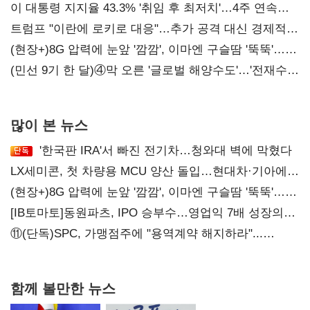
이 대통령 지지율 43.3% '취임 후 최저치'…4주 연속
'하락'
트럼프 "이란에 로키로 대응"…추가 공격 대신 경제적
압박 시사
(현장+)8G 압력에 눈앞 '깜깜', 이마엔 구슬땀 '뚝뚝'…
화려한 에어쇼 뒤 땀방울
(민선 9기 한 달)④막 오른 '글로벌 해양수도'…'전재수
리더십' 시험대
많이 본 뉴스
'한국판 IRA'서 빠진 전기차…청와대 벽에 막혔다
LX세미콘, 첫 차량용 MCU 양산 돌입…현대차·기아에
공급
(현장+)8G 압력에 눈앞 '깜깜', 이마엔 구슬땀 '뚝뚝'…
화려한 에어쇼 뒤 땀방울
[IB토마토]동원파츠, IPO 승부수…영업익 7배 성장의
이면은 고객 편중
⑪(단독)SPC, 가맹점주에 "용역계약 해지하라"...
내팽개친 '사회적합의'
함께 볼만한 뉴스