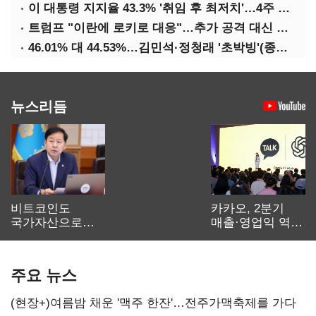
이 대통령 지지율 43.3% '취임 후 최저치'…4주 연속 '하락'
트럼프 "이란에 로키로 대응"…추가 공격 대신 경제적 압박 시사
46.01% 대 44.53%…김민석·정청래 '초박빙'(종합 2보)
뉴스리듬
비트코인도
카카오, 2분기
국가자산으로…'
매출·영업익 역대
보관·평가·처분'
최대…에이전트
기준은 숙제
AI 수익화 관건
주요 뉴스
(현장+)여름밤 채운 '맥주 한잔'…전주가맥축제를 가다