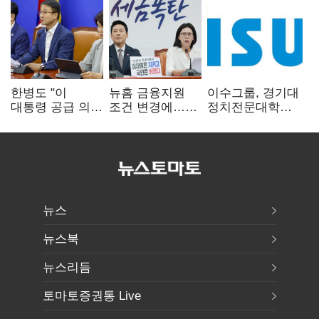
한병도 "이
뉴홈 금융지원
이수그룹, 경기대
대통령 공급 의지
조건 변경에…
정치전문대학원
확인…국힘, 정쟁
장동혁 "정부가
에 '펠로우십
삼지 말아야"
분양사기 나선
기금' 3900만원
것" 질타
출연
뉴스
뉴스북
뉴스리듬
토마토증권통 Live