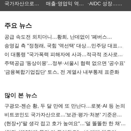
국가자산으로…'
매출·영업익 역대
·AIDC 성장…
보관·평가·처분'
최대…에이전트
SKT 2분기 성장
기준은 숙제
AI 수익화 관건
본궤도
주요 뉴스
공급 속도전 외치더니…황희, 난데없이 '폐버스
리모델링' 제안
송영길 측 "정청래, 국힘 '역선택' 대상…민주당 대표로
총선 지휘 못해"
이 대통령 "국가폭력 피해자에 사과…적극적 조사로
진실 밝혀야"
주택공급 '동상이몽'…정부·서울시 협력 없으면 '공수표'
'금융복합기업집단' 토스, 전 계열사 내부통제 표준화
많이 본 뉴스
구광모-젠슨 황, 두 달 만에 또 만난다…로봇·AI 등 논의
비트코인도 국가자산으로…'보관·평가·처분' 기준은
숙제
(현장+)"팔 생각 접고 호가 높여요"…'덜 똘똘한 한 채'