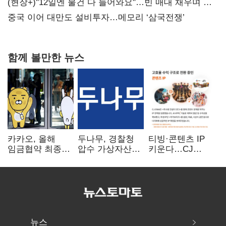
20억 키맞추기
(현장+)"12일엔 물건 다 들어와요"…빈 매대 채우며 문
연 홈플러스
중국 이어 대만도 설비투자…메모리 ‘삼국전쟁’
함께 볼만한 뉴스
카카오, 올해
두나무, 경찰청
티빙·콘텐츠 IP
임금협약 최종
압수 가상자산
키운다…CJ
타결…연봉 6.3%
보관 맡는다…
ENM, 하반기
인상·격려금
커스터디 사업
글로벌 확장 가속
300만원
최종 낙찰
뉴스