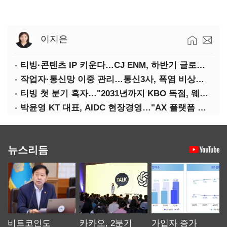
이지은
티빙·콘텐츠 IP 키운다…CJ ENM, 하반기 글로벌 확장 가속
작업자·통신망 이중 관리…통신3사, 폭염 비상대응 돌입
티빙 첫 분기 흑자…"2031년까지 KBO 독점, 웨이브 합병도 속도"
박윤영 KT 대표, AIDC 현장경영…"AX 플랫폼 핵심 인프라로 키운다"
뉴스리듬
비트코인도
카카오, 2분기
가입자 증가