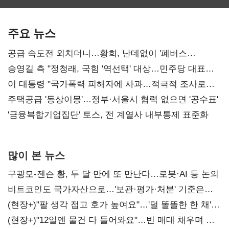
보관·평가·처분'
최대…에이전트
SKT 2분기 성장
기준은 숙제
AI 수익화 관건
본궤도
주요 뉴스
공급 속도전 외치더니…황희, 난데없이 '폐버스
리모델링' 제안
송영길 측 "정청래, 국힘 '역선택' 대상…민주당 대표로
총선 지휘 못해"
이 대통령 "국가폭력 피해자에 사과…적극적 조사로
진실 밝혀야"
주택공급 '동상이몽'…정부·서울시 협력 없으면 '공수표'
'금융복합기업집단' 토스, 전 계열사 내부통제 표준화
많이 본 뉴스
구광모-젠슨 황, 두 달 만에 또 만난다…로봇·AI 등 논의
비트코인도 국가자산으로…'보관·평가·처분' 기준은
숙제
(현장+)"팔 생각 접고 호가 높여요"…'덜 똘똘한 한 채'
20억 키맞추기
(현장+)"12일엔 물건 다 들어와요"…빈 매대 채우며 문