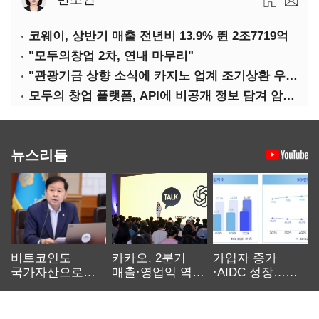
코웨이, 상반기 매출 전년비 13.9% 뛴 2조7719억
"모두의창업 2차, 연내 마무리"
"관광기금 상향 소식에 카지노 업계 조기상환 우려"
모두의 창업 플랫폼, API에 비공개 정보 담겨 암호키까지 새나갔다
뉴스리듬
비트코인도
카카오, 2분기
가입자 증가
국가자산으로…'
매출·영업익 역대
·AIDC 성장…
보관·평가·처분'
최대…에이전트
SKT 2분기 성장
기준은 숙제
AI 수익화 관건
본궤도