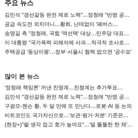
주요 뉴스
김민석 "경선갈등 완전 제로 노력"…정청래 "반명 공세
사과부터"
공급 속도전 외치더니…황희, 난데없이 '폐버스
리모델링' 제안
송영길 측 "정청래, 국힘 '역선택' 대상…민주당 대표로
총선 지휘 못해"
이 대통령 "국가폭력 피해자에 사과…적극적 조사로
진실 밝혀야"
주택공급 '동상이몽'…정부·서울시 협력 없으면 '공수표'
많이 본 뉴스
'정청래 책임론' 꺼낸 친명계…친청계는 추가투표
때리기
김민석 "경선갈등 완전 제로 노력"…정청래 "반명 공세
사과부터"
구광모-젠슨 황, 두 달 만에 또 만난다…로봇·AI 등 논의
비트코인도 국가자산으로…'보관·평가·처분' 기준은
숙제
(현장+)"팔 생각 접고 호가 높여요"…'덜 똘똘한 한 채'
20억 키맞추기