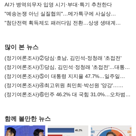
AI가 병역의무자 입영 시기·부대·특기 추천한다
"예송논쟁 아닌 실질협의"…메가특구에 사실상
'노동유연화'
"첨단전력 획득제도 패러다임 전환…상생 생태계
조성해 대체불가 K-방산 도약"
많이 본 뉴스
(정기여론조사)②당심·호남, 김민석-정청래 '초접전'
(정기여론조사)①당심, 김민석·정청래 '초접전'…대통령
지지도 '50% 아래로'(종합)
(정기여론조사)⑤이 대통령 지지율 47.7%…일주일
만에 다시 40%대
(정기여론조사)④최고위원 최민희·박선원 '양강'…
서미화·이성윤·임미애 뒤이어
(정기여론조사)⑥민주 46.2% 대 국힘 31.0%…오차범위
밖 격차 '유지'
함께 볼만한 뉴스