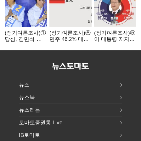
(정기여론조사)①
(정기여론조사)⑥
(정기여론조사)⑤
당심, 김민석·
민주 46.2% 대
이 대통령 지지율
정청래 '초접전'…
국힘 31.0%…
47.7%…일주일
대통령 지지도
오차범위 밖 격차
만에 다시 40%대
'50%
'유지'
아래로'(종합)
뉴스
뉴스북
뉴스리듬
토마토증권통 Live
IB토마토