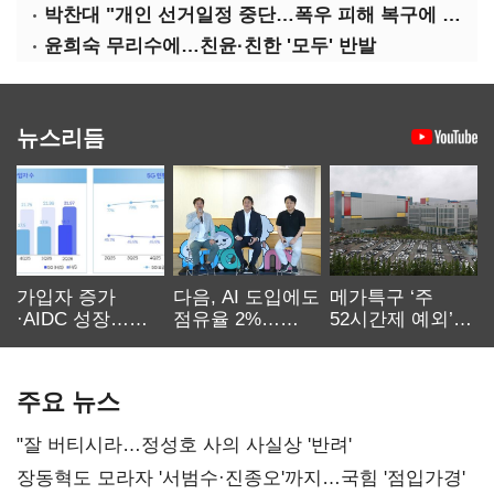
박찬대 "개인 선거일정 중단…폭우 피해 복구에 당력 집중해야"
윤희숙 무리수에…친윤·친한 '모두' 반발
뉴스리듬
가입자 증가
다음, AI 도입에도
메가특구 ‘주
·AIDC 성장…
점유율 2%…
52시간제 예외’
SKT 2분기 성장
에이전트
고개…
본궤도
차별화가 관건
반도체업계 촉각
주요 뉴스
"잘 버티시라…정성호 사의 사실상 '반려'
장동혁도 모라자 '서범수·진종오'까지…국힘 '점입가경'