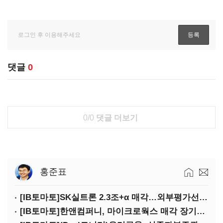
댓글
0
0/0
댓글 더보기
홍준표
[IB토마토]SK실트론 2.3조+α 매각…외부평가선 추가대금 가치 '0원'
[IB토마토]한앤컴퍼니, 마이크로웍스 매각 장기화 대비…배당 회수판 깔았다