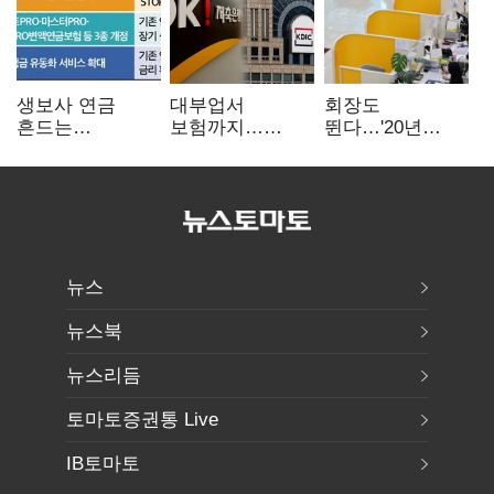
생보사 연금
대부업서
회장도
흔드는
보험까지…
뛴다…'20년
'증시변동성·
OK금융,
신한' vs '청라
장수리스크'
종합금융그룹
하나' 인천시금고
퍼즐 맞춘다
정면승부
뉴스
뉴스북
뉴스리듬
토마토증권통 Live
IB토마토