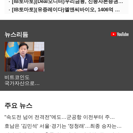
[IB토마토](Deal모니터)우리금융, 신종자본증권 발행했지만 차환금리 '부담'
[IB토마토](유증레이다)엘앤씨바이오, 1406억 유증…최대주주는 절반만 청약
뉴스리듬
비트코인도
국가자산으로…'
보관·평가·처분'
기준은 숙제
주요 뉴스
"속도전 넘어 전격전"에도…군공항 이전부터 주
52시간까지 '뇌관'
호남은 '김민석' 서울·경기는 '정청래'…최종 승자는