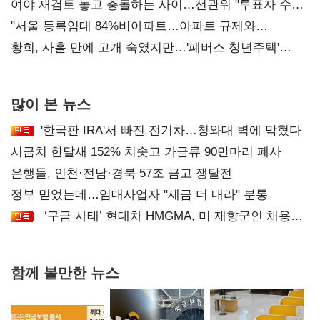
'안갯속'
여야 재검토 놓고 충돌하는 사이…선관위 "투표자 수
오차 당연"
"서울 등록임대 84%비아파트…아파트 규제와
달리해야"
황희, 사흘 만에 고개 숙였지만…'폐버스 청년주택'
후폭풍
많이 본 뉴스
'한국판 IRA'서 빠진 전기차…청와대 벽에 막혔다
시금치 한달새 152% 치솟고 가금류 90만마리 폐사
은행들, 인천·전남·경북 57조 금고 쟁탈전
정부 믿었는데…임대사업자 "세금 더 내라" 분통
‘구금 사태’ 현대차 HMGMA, 미 재향군인 채용
확대로 분위기 반전
함께 볼만한 뉴스