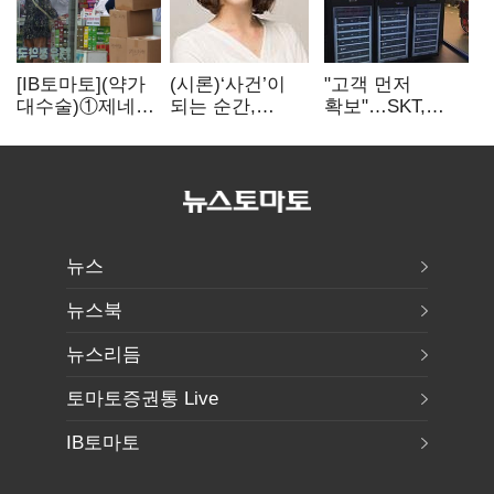
[IB토마토](약가
(시론)‘사건’이
"고객 먼저
대수술)①제네릭
되는 순간,
확보"…SKT,
난립 제동…중소
극장은 다시
5GW AIDC
제약사 수익성
살아난다
'직접투자 최소화'
비상
뉴스
뉴스북
뉴스리듬
토마토증권통 Live
IB토마토