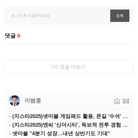
댓글
0
0/0
댓글 더보기
이범종
(지스타2025)넷마블 게임패드 활용, 몬길 '수석' 7대죄 '차석'
(지스타2025)엔씨 '신더시티', 독보적 전투 경험 필요
넷마블 "4분기 성장…내년 상반기도 기대"