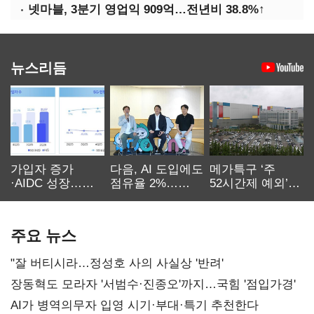
넷마블, 3분기 영업익 909억…전년비 38.8%↑
뉴스리듬
가입자 증가
다음, AI 도입에도
메가특구 ‘주
·AIDC 성장…
점유율 2%…
52시간제 예외’
SKT 2분기 성장
에이전트
고개…
본궤도
차별화가 관건
반도체업계 촉각
주요 뉴스
"잘 버티시라…정성호 사의 사실상 '반려'
장동혁도 모라자 '서범수·진종오'까지…국힘 '점입가경'
AI가 병역의무자 입영 시기·부대·특기 추천한다