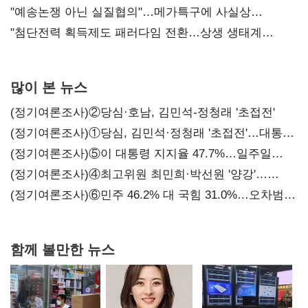
"예송논쟁 아닌 실질협의"…메가특구에 사실상
'노동유연화'
"첨단전력 획득제도 패러다임 전환…상생 생태계
조성해 대체불가 K-방산 도약"
많이 본 뉴스
(정기여론조사)②당심·호남, 김민석-정청래 '초접전'
(정기여론조사)①당심, 김민석·정청래 '초접전'…대통령
지지도 '50% 아래로'(종합)
(정기여론조사)⑤이 대통령 지지율 47.7%…일주일
만에 다시 40%대
(정기여론조사)④최고위원 최민희·박선원 '양강'…
서미화·이성윤·임미애 뒤이어
(정기여론조사)⑥민주 46.2% 대 국힘 31.0%…오차범위
밖 격차 '유지'
함께 볼만한 뉴스