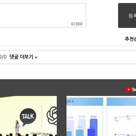
0
/
300
추천
0/0
댓글 더보기