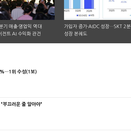
2분기 매출·영업익 역대
가입자 증가·AIDC 성장…SKT 2
전트 AI 수익화 관건
성장 본궤도
4%…1위 수성(1보)
 "부끄러운 줄 알아야"