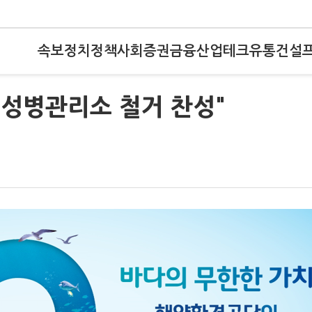
속보
정치
정책
사회
증권
금융
산업
테크
유통
건설
시 성병관리소 철거 찬성"