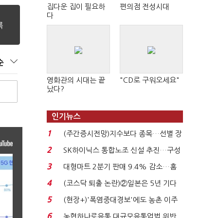
집다운 집이 필요하
편의점 전성시대
다
순
영화관의 시대는 끝
"CD로 구워오세요"
났다?
인기뉴스
1
(주간증시전망)지수보다 종목…선별 장
세 이어진다...
2
SK하이닉스 통합노조 신설 추진…구성
원 간 성과급 불...
3
대형마트 2분기 판매 9.4% 감소…홈
플러스 사태 여파...
4
(코스닥 퇴출 논란)②일본은 5년 기다
려주는데 우리는 ...
5
(현장+)'폭염중대경보'에도 농촌 이주
노동자는 강행군…'야...
6
농협하나로유통 대규모유통업법 위반