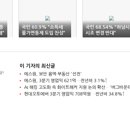
리풍
국민 60.9% "소득세
국민 68.54% "하남시
해"
물가연동제 도입 찬성"
시조 변경 반대"
이 기자의 최신글
다!
에스원, 보안 용역·부동산 '선전'
에스원, 3분기 영업익 621억…전년비 3.1%↑
현대오토에버 3분기 영업익 708억원…전년비 34.8%↑