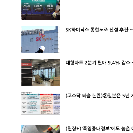
SK하이닉스 통합노조 신설 추진…
대형마트 2분기 판매 9.4% 감
(코스닥 퇴출 논란)②일본은 5년
(현장+)'폭염중대경보'에도 농촌