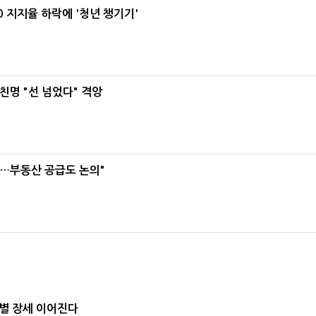
0 지지율 하락에 '청년 챙기기'
친명 "선 넘었다" 격앙
리…부동산 공급도 논의"
별 장세 이어진다