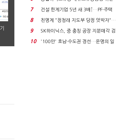
적발…공정위, 과...
7
건설 한계기업 5년 새 3배↑…PF·주택
침체에 재무 ...
8
친명계 "정청래 지도부 당정 엇박자"…
분기
친청계 "신천지 오...
9
SK하이닉스, 중 충칭 공장 지분매각 검
토?…“확정된 바...
10
'100만' 호남·수도권 경선…운명의 일
주일