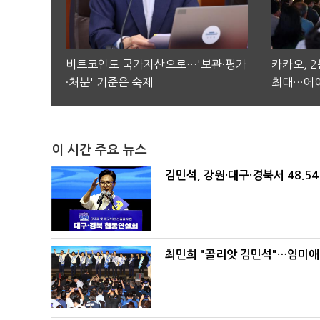
비트코인도 국가자산으로…'보관·평가
카카오, 
·처분' 기준은 숙제
최대…에이
이 시간 주요 뉴스
김민석, 강원·대구·경북서 48.5
최민희 "골리앗 김민석"…임미애