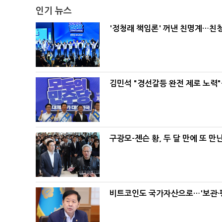
인기 뉴스
'정청래 책임론' 꺼낸 친명계…친
김민석 "경선갈등 완전 제로 노력"
구광모-젠슨 황, 두 달 만에 또 만
비트코인도 국가자산으로…'보관·평