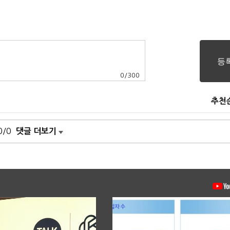
0
/
300
추천
0/0
댓글 더보기