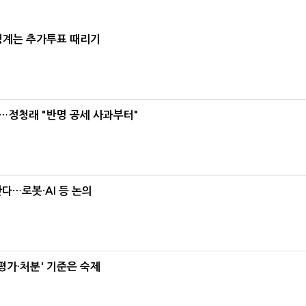
청계는 추가투표 때리기
…정청래 "반명 공세 사과부터"
난다…로봇·AI 등 논의
가·처분' 기준은 숙제