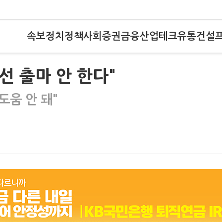
속보
정치
정책
사회
증권
금융
산업
테크
유통
건설
선 출마 안 한다"
도움 안 돼"
"