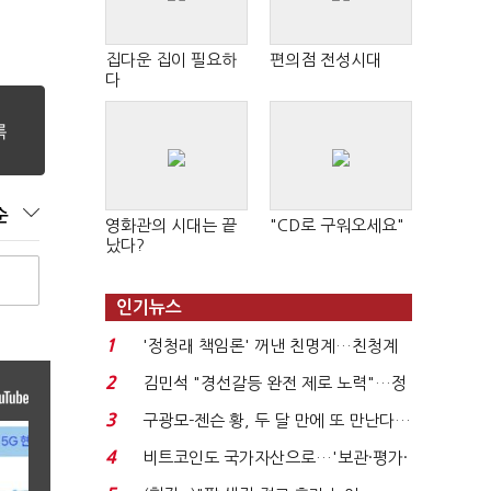
집다운 집이 필요하
편의점 전성시대
다
순
영화관의 시대는 끝
"CD로 구워오세요"
났다?
인기뉴스
1
'정청래 책임론' 꺼낸 친명계…친청계
는 추가투표 때리기...
2
김민석 "경선갈등 완전 제로 노력"…정
청래 "반명 공세 사...
3
구광모-젠슨 황, 두 달 만에 또 만난다…
로봇·AI 등 논...
4
비트코인도 국가자산으로…'보관·평가·
처분' 기준은 ...