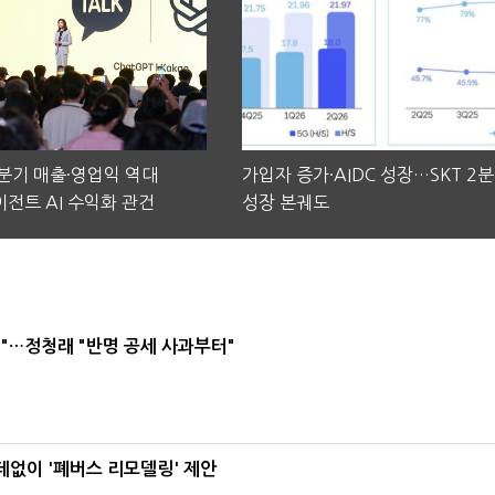
2분기 매출·영업익 역대
가입자 증가·AIDC 성장…SKT 2
전트 AI 수익화 관건
성장 본궤도
"…정청래 "반명 공세 사과부터"
데없이 '폐버스 리모델링' 제안