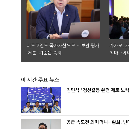
비트코인도 국가자산으로…'보관·평가
카카오, 
·처분' 기준은 숙제
최대…에이
이 시간 주요 뉴스
김민석 "경선갈등 완전 제로 노력
공급 속도전 외치더니…황희, 난