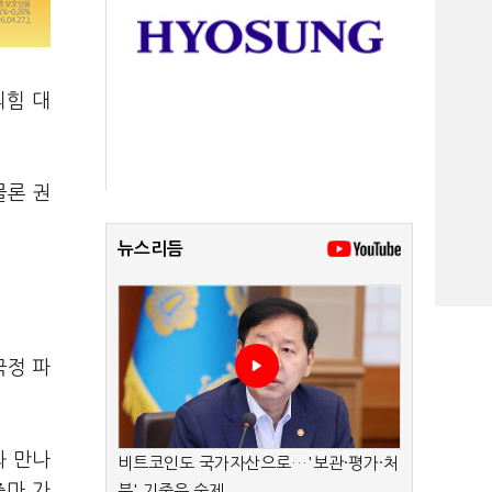
의힘 대
물론 권
뉴스리듬
국정 파
과 만나
비트코인도 국가자산으로…'보관·평가·처
출마 가
분' 기준은 숙제