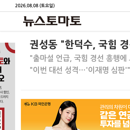
2026.08.08 (토요일)
권성동 "한덕수, 국힘 경
"출마설 언급, 국힘 경선 흥행에 
"이번 대선 성격…'이재명 심판'