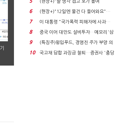
5
(현장+)"팔 생각 접고 호가 높여
요"…'덜 똘똘한 한 채' 20...
6
(현장+)"12일엔 물건 다 들어와요"…
빈 매대 채우며 문 연 ...
7
이 대통령 "국가폭력 피해자에 사과…
적극적 조사로 진...
8
중국 이어 대만도 설비투자…메모리 ‘삼
국전쟁’
9
(특징주)윙입푸드, 경영진 주가 부양 의
분기
지에 상한가...
10
국고채 담합 과징금 철퇴…증권사 '충당
금 폭탄' 우려...