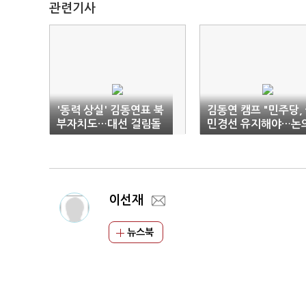
관련기사
'동력 상실' 김동연표 북
김동연 캠프 "민주당,
부자치도…대선 걸림돌
민경선 유지해야…논
테이블 만들어달라"
이선재
뉴스북