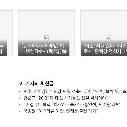
 국
[뉴스토마토프라임] 여
'의원' 시대 갔다…차기
의
대행한덕수시(與代行韓
주자 '단체장 전성시대'
悳洙詩)
이 기자의 최신글
민주, 4개 상임위원장 단독 선출…국힘 "민주, 협치 무너뜨
홍준표 "20·21대 대선 사기경선 진실 밝혀져야"
"예결위는 협조, 법사위는 불가"…송언석, 민주당 압박
국정원 "이스라엘·이란, 언제든 교전 재개"