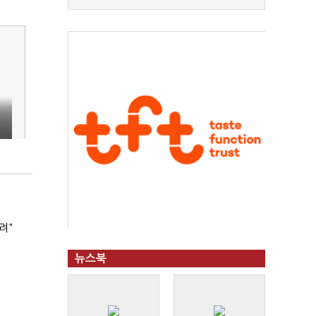
려"
뉴스북