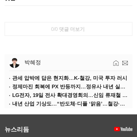
0/0
댓글 더보기
박혜정
관세 압박에 답은 현지화…K-철강, 미국 투자 러시
정제마진 회복에 PX 반등까지…정유사 내년 실적 기대
LG전자, 19일 전사 확대경영회의…신임 류재철 사장 주관
내년 산업 기상도…“반도체·디플 ‘맑음’…철강·석화 ‘흐림’”
뉴스리듬