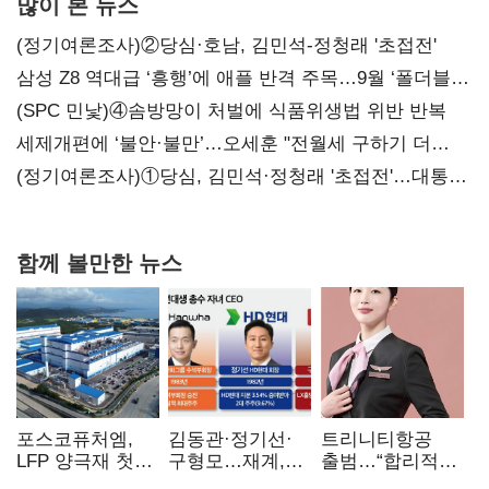
많이 본 뉴스
(정기여론조사)②당심·호남, 김민석-정청래 '초접전'
삼성 Z8 역대급 ‘흥행’에 애플 반격 주목…9월 ‘폴더블
대전’
(SPC 민낯)④솜방망이 처벌에 식품위생법 위반 반복
세제개편에 ‘불안·불만’…오세훈 "전월세 구하기 더
힘들어질 것"
(정기여론조사)①당심, 김민석·정청래 '초접전'…대통령
지지도 '50% 아래로'(종합)
함께 볼만한 뉴스
포스코퓨처엠,
김동관·정기선·
트리니티항공
LFP 양극재 첫
구형모…재계,
출범…“합리적
대규모 공급…
1980년대생
가격·기대 이상