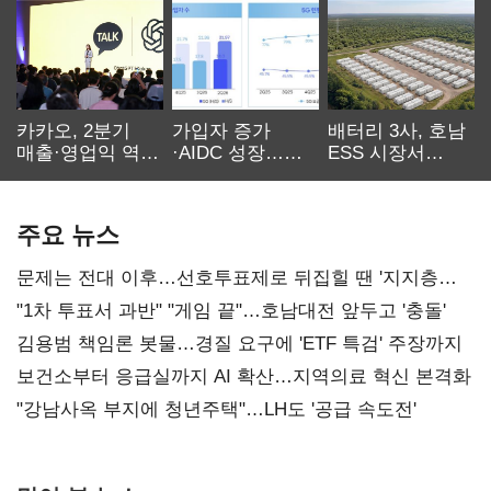
카카오, 2분기
가입자 증가
배터리 3사, 호남
매출·영업익 역대
·AIDC 성장…
ESS 시장서
최대…에이전트
SKT 2분기 성장
‘격돌’
AI 수익화 관건
본궤도
주요 뉴스
문제는 전대 이후…선호투표제로 뒤집힐 땐 '지지층
불복'
"1차 투표서 과반" "게임 끝"…호남대전 앞두고 '충돌'
김용범 책임론 봇물…경질 요구에 'ETF 특검' 주장까지
보건소부터 응급실까지 AI 확산…지역의료 혁신 본격화
"강남사옥 부지에 청년주택"…LH도 '공급 속도전'