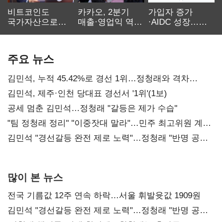
비트코인도
카카오, 2분기
가입자 증가
국가자산으로…'
매출·영업익 역대
·AIDC 성장…
보관·평가·처분'
최대…에이전트
SKT 2분기 성장
기준은 숙제
AI 수익화 관건
본궤도
주요 뉴스
김민석, 누적 45.42%로 경선 1위…정청래와 격차
0.86%p(2보)
김민석, 제주·인천 당대표 경선서 '1위'(1보)
공세 멈춘 김민석…정청래 "갈등은 제가 수습"
"팀 정청래 정리" "이중잣대 말라"…민주 최고위원 계파
다툼 격화
김민석 "경선갈등 완전 제로 노력"…정청래 "반명 공세
사과부터"
많이 본 뉴스
전국 기름값 12주 연속 하락…서울 휘발윳값 1909원
김민석 "경선갈등 완전 제로 노력"…정청래 "반명 공세