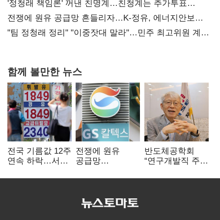
사과부터"
'정청래 책임론' 꺼낸 친명계…친청계는 추가투표
때리기
전쟁에 원유 공급망 흔들리자…K-정유, 에너지안보
핵심으로 재부상
"팀 정청래 정리" "이중잣대 말라"…민주 최고위원 계파
다툼 격화
함께 볼만한 뉴스
전국 기름값 12주
전쟁에 원유
반도체공학회
연속 하락…서울
공급망
“연구개발직 주
휘발윳값 1909원
흔들리자…K-
52시간제
정유, 에너지안보
개선해야”
핵심으로 재부상