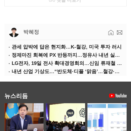
0/0
댓글 더보기
박혜정
관세 압박에 답은 현지화…K-철강, 미국 투자 러시
정제마진 회복에 PX 반등까지…정유사 내년 실적 기대
LG전자, 19일 전사 확대경영회의…신임 류재철 사장 주관
내년 산업 기상도…“반도체·디플 ‘맑음’…철강·석화 ‘흐림’”
뉴스리듬