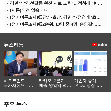
김민석 "경선갈등 완전 제로 노력"…정청래 "반명 공세 사과부터"
(시론)의견 없습니다
(정기여론조사)②당심·호남, 김민석-정청래 '초접전'
(정기여론조사)③2순위, 10명 중 4명 '송영길'…정청래 '한 자릿수'
뉴스리듬
비트코인도
카카오, 2분기
가입자 증가
국가자산으로…'
매출·영업익 역대
·AIDC 성장…
보관·평가·처분'
최대…에이전트
SKT 2분기 성장
기준은 숙제
AI 수익화 관건
본궤도
주요 뉴스