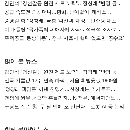
김민석 "경선갈등 완전 제로 노력"…정청래 "반명 공세
사과부터"
공급 속도전 외치더니…황희, 난데없이 '폐버스
리모델링' 제안
송영길 측 "정청래, 국힘 '역선택' 대상…민주당 대표로
총선 지휘 못해"
이 대통령 "국가폭력 피해자에 사과…적극적 조사로
진실 밝혀야"
주택공급 '동상이몽'…정부·서울시 협력 없으면 '공수표'
많이 본 뉴스
김민석 "경선갈등 완전 제로 노력"…정청래 "반명 공세
사과부터"
전국 기름값 12주 연속 하락…서울 휘발윳값 1909원
'정청래 책임론' 꺼낸 친명계…친청계는 추가투표
때리기
전쟁에 원유 공급망 흔들리자…K-정유, 에너지안보
핵심으로 재부상
구광모-젠슨 황, 두 달 만에 또 만난다…로봇·AI 등 논의
함께 볼만한 뉴스