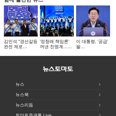
김민석 "경선갈등
'정청래 책임론'
이 대통령, '공급'
완전 제로
꺼낸 친명계…
팔
노력"…정청래
친청계는
걷어붙였는데…
"반명 공세
추가투표 때리기
여 내부선
사과부터"
'부동산
망언'(종합)
뉴스
뉴스북
뉴스리듬
토마토증권통 Live