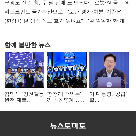
사과부터"
구광모-젠슨 황, 두 달 만에 또 만난다…로봇·AI 등 논의
비트코인도 국가자산으로…'보관·평가·처분' 기준은
숙제
(현장+)"팔 생각 접고 호가 높여요"…'덜 똘똘한 한 채'
20억 키맞추기
함께 볼만한 뉴스
김민석 "경선갈등
'정청래 책임론'
이 대통령, '공급'
완전 제로
꺼낸 친명계…
팔
노력"…정청래
친청계는
걷어붙였는데…
"반명 공세
추가투표 때리기
여 내부선
사과부터"
'부동산
망언'(종합)