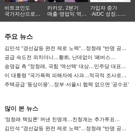
비트코인도
카카오, 2분기
가입자 증가
국가자산으로…'
매출·영업익 역대
·AIDC 성장…
보관·평가·처분'
최대…에이전트
SKT 2분기 성장
기준은 숙제
AI 수익화 관건
본궤도
주요 뉴스
김민석 "경선갈등 완전 제로 노력"…정청래 "반명 공세
사과부터"
공급 속도전 외치더니…황희, 난데없이 '폐버스
리모델링' 제안
송영길 측 "정청래, 국힘 '역선택' 대상…민주당 대표로
총선 지휘 못해"
이 대통령 "국가폭력 피해자에 사과…적극적 조사로
진실 밝혀야"
주택공급 '동상이몽'…정부·서울시 협력 없으면 '공수표'
많이 본 뉴스
'정청래 책임론' 꺼낸 친명계…친청계는 추가투표
때리기
김민석 "경선갈등 완전 제로 노력"…정청래 "반명 공세