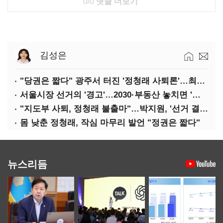
0/0
댓글 더보기
김성은
"당권은 짧다" 광주서 터진 '정청래 사퇴론'…최고위 '아수라장'
서울시장 선거의 '경고'…2030·부동산 놓치면 '총선도 대선도' 패배
"지도부 사퇴, 정청래 불출마"…박지원, '선거 결과 책임' 강조
몸 낮춘 정청래, 작심 마무리 발언 "정권은 짧다"
뉴스리듬