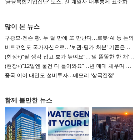
'금융복합기업집단' 토스, 전 계열사 내부통제 표준화
많이 본 뉴스
구광모-젠슨 황, 두 달 만에 또 만난다…로봇·AI 등 논의
비트코인도 국가자산으로…'보관·평가·처분' 기준은
숙제
(현장+)"팔 생각 접고 호가 높여요"…'덜 똘똘한 한 채'
20억 키맞추기
(현장+)"12일엔 물건 다 들어와요"…빈 매대 채우며 문
연 홈플러스
중국 이어 대만도 설비투자…메모리 ‘삼국전쟁’
함께 볼만한 뉴스