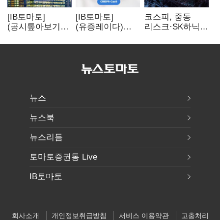
[IB토마토]
[IB토마토]
코스피, 중동
(공시톺아보기)
(유증레이다)
리스크·SK하닉
수주 공시, 왜
툴젠, 조달액
5% 급락에
바로 매출로
3분의 1 토막…
뒷걸음
잡히지 않을까
특허소송
비용부터 챙긴다
뉴스
뉴스북
뉴스리듬
토마토증권통 Live
IB토마토
회사소개
개인정보취급방침
서비스 이용약관
고충처리