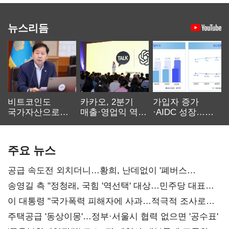
뉴스리듬
비트코인도
카카오, 2분기
가입자 증가
국가자산으로…'
매출·영업익 역대
·AIDC 성장…
보관·평가·처분'
최대…에이전트
SKT 2분기 성장
기준은 숙제
AI 수익화 관건
본궤도
주요 뉴스
공급 속도전 외치더니…황희, 난데없이 '폐버스
리모델링' 제안
송영길 측 "정청래, 국힘 '역선택' 대상…민주당 대표로
총선 지휘 못해"
이 대통령 "국가폭력 피해자에 사과…적극적 조사로
진실 밝혀야"
주택공급 '동상이몽'…정부·서울시 협력 없으면 '공수표'