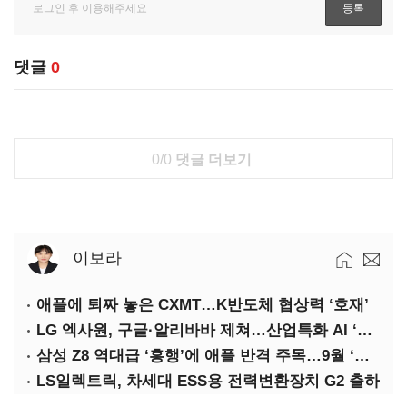
댓글
0
0/0
댓글 더보기
이보라
애플에 퇴짜 놓은 CXMT…K반도체 협상력 ‘호재’
LG 엑사원, 구글·알리바바 제쳐…산업특화 AI ‘속도’
삼성 Z8 역대급 ‘흥행’에 애플 반격 주목…9월 ‘폴더블 대전’
LS일렉트릭, 차세대 ESS용 전력변환장치 G2 출하