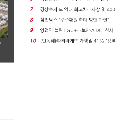
이스피싱 공시 ...
7
경상수지 또 역대 최고치…사상 첫 400
억달러에 '3% 성...
8
삼전닉스 “주주환원 확대 방안 마련”…
로이터에 성명...
9
영업익 늘린 LGU+…보안·AIDC '신사
업 드라이브'...
10
(단독)⑩파리바게뜨 가맹점 41% '용역
’
제빵기사 없어'…고...