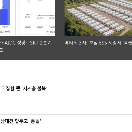
·AIDC 성장…SKT 2분기
배터리 3사, 호남 ESS 시장서 ‘격돌
도
뒤집힐 땐 '지지층 불복'
호남대전 앞두고 '충돌'