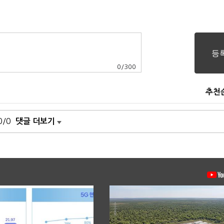
0
/
300
추천
0/0
댓글 더보기