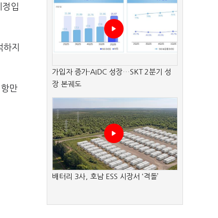
예정입
석하지
가입자 증가·AIDC 성장…SKT 2분기 성
장 본궤도
 항만
배터리 3사, 호남 ESS 시장서 ‘격돌’