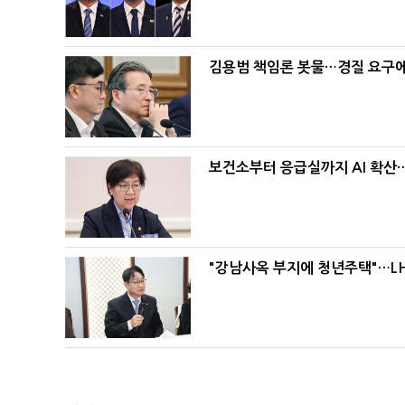
김용범 책임론 봇물…경질 요구에 
보건소부터 응급실까지 AI 확산
"강남사옥 부지에 청년주택"…LH