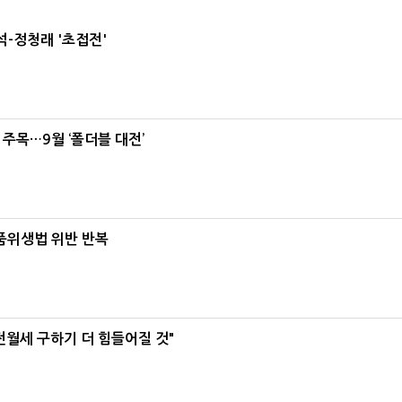
-정청래 '초접전'
 주목…9월 ‘폴더블 대전’
식품위생법 위반 반복
전월세 구하기 더 힘들어질 것"