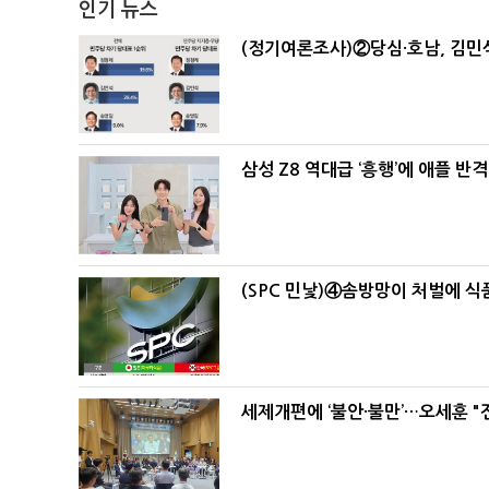
인기 뉴스
(정기여론조사)②당심·호남, 김민석
삼성 Z8 역대급 ‘흥행’에 애플 반격
(SPC 민낯)④솜방망이 처벌에 
세제개편에 ‘불안·불만’…오세훈 "