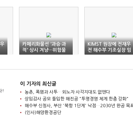
 우
카페리화물선 '과승·과
KIMST 원장에 전재우
적' 상시 겨냥…위험물
전 해수부 기조실장 임
운반선도 조준
명
이 기자의 최신글
다!
농촌, 폭염과 사투…외노자 사각지대도 없앤다
상임감사 공모 돌입한 해진공 "투명경영 체계 한층 강화"
해수부 신청사, 부산 '북항 1단계' 낙점…2030년 완공 목
(인사)해양환경공단