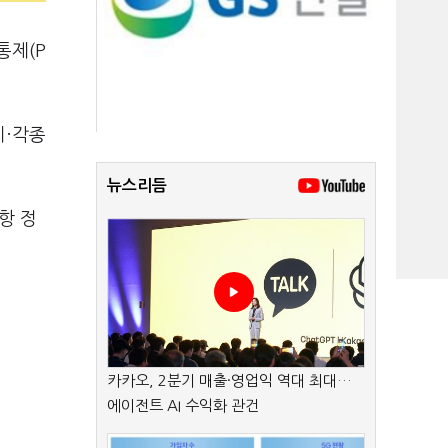
통제(P
비·각종
뉴스리듬
항 정
카카오, 2분기 매출·영업익 역대 최대…
에이전트 AI 수익화 관건