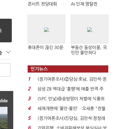
콘서트 전당대회
AI 인재 쟁탈전
휴대폰이 끊긴 30분
부동산 동상이몽, 국
민만 불안하다
순
인기뉴스
1
(정기여론조사)②당심·호남, 김민석-정
청래 '초접전'...
2
삼성 Z8 역대급 ‘흥행’에 애플 반격 주
목…9월 ‘폴...
3
(SPC 민낯)④솜방망이 처벌에 식품위
생법 위반 반복...
4
세제개편에 ‘불안·불만’…오세훈 "전월
세 구하기 더 ...
5
(정기여론조사)①당심, 김민석·정청래
'초접전'…대통령 ...
6
기업은행, 소비자피해보상 부실심사·보