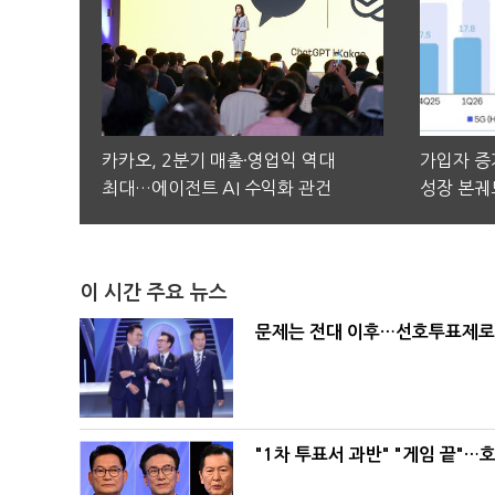
카카오, 2분기 매출·영업익 역대
가입자 증가
최대…에이전트 AI 수익화 관건
성장 본궤
이 시간 주요 뉴스
문제는 전대 이후…선호투표제로 
"1차 투표서 과반" "게임 끝"…