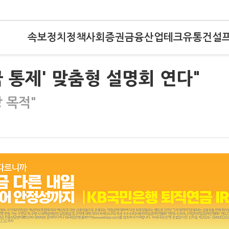
속보
정치
정책
사회
증권
금융
산업
테크
유통
건설
국 통제' 맞춤형 설명회 연다"
 목적"