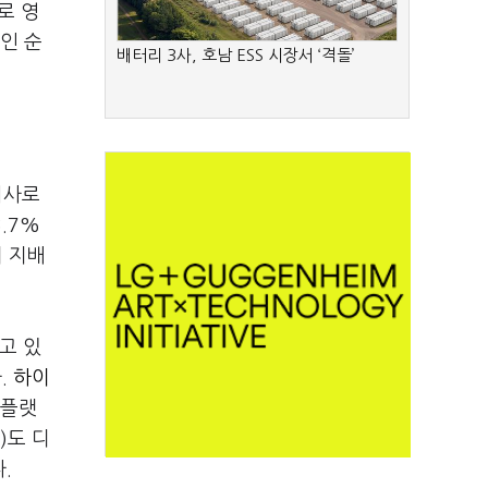
로 영
인 순
배터리 3사, 호남 ESS 시장서 ‘격돌’
회사로
.7%
의 지배
고 있
.
하이
 플랫
)도 디
.