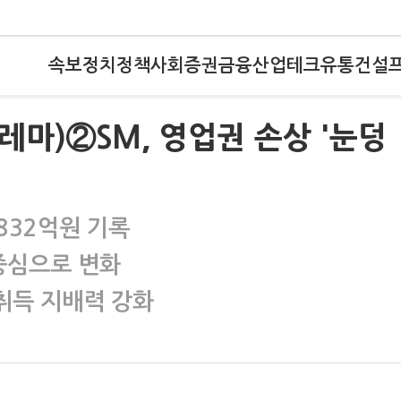
속보
정치
정책
사회
증권
금융
산업
테크
유통
건설
딜레마)②SM, 영업권 손상 '눈덩
832억원 기록
 중심으로 변화
 취득 지배력 강화