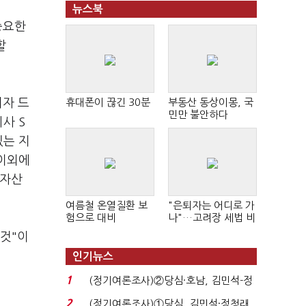
뉴스북
중요한
할
이자 드
휴대폰이 끊긴 30분
부동산 동상이몽, 국
민만 불안하다
사 S
있는 지
 이외에
 자산
여름철 온열질환 보
"은퇴자는 어디로 가
험으로 대비
나"…고려장 세법 비
판 확산
 것"이
인기뉴스
1
(정기여론조사)②당심·호남, 김민석-정
청래 '초접전'...
2
(정기여론조사)①당심, 김민석·정청래