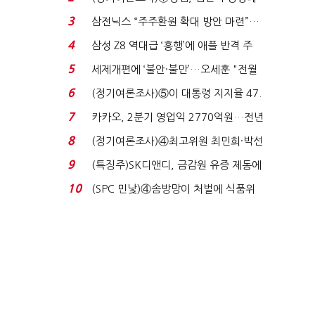
'초접전'…대통령 ...
3
삼전닉스 “주주환원 확대 방안 마련”…
로이터에 성명...
4
삼성 Z8 역대급 ‘흥행’에 애플 반격 주
목…9월 ‘폴...
5
세제개편에 ‘불안·불만’…오세훈 "전월
세 구하기 더 ...
6
(정기여론조사)⑤이 대통령 지지율 47.
7%…일주일 만에 ...
7
카카오, 2분기 영업익 2770억원…전년
비 36% 증가...
8
(정기여론조사)④최고위원 최민희·박선
원 '양강'…서미...
9
(특징주)SK디앤디, 금감원 유증 제동에
장 초반 상한가...
10
(SPC 민낯)④솜방망이 처벌에 식품위
생법 위반 반복...