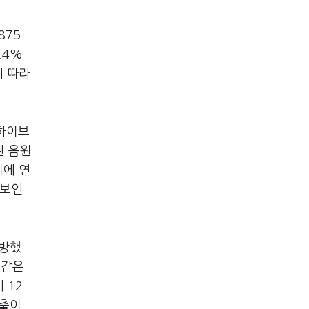
875
.4%
에 따라
 하이브
된 음원
이에 연
 보인
선방했
 같은
 12
매출이