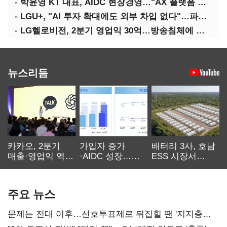
박윤영 KT 대표, AIDC 현장경영…"AX 플랫폼 핵심 인프라로 키운다"
LGU+, "AI 투자 확대에도 외부 차입 없다"…파주 AIDC 수익성 자신
LG헬로비전, 2분기 영업익 30억…방송침체에 교육용 단말 시장도 축소
뉴스리듬
카카오, 2분기
가입자 증가
배터리 3사, 호남
매출·영업익 역대
·AIDC 성장…
ESS 시장서
최대…에이전트
SKT 2분기 성장
‘격돌’
AI 수익화 관건
본궤도
주요 뉴스
문제는 전대 이후…선호투표제로 뒤집힐 땐 '지지층