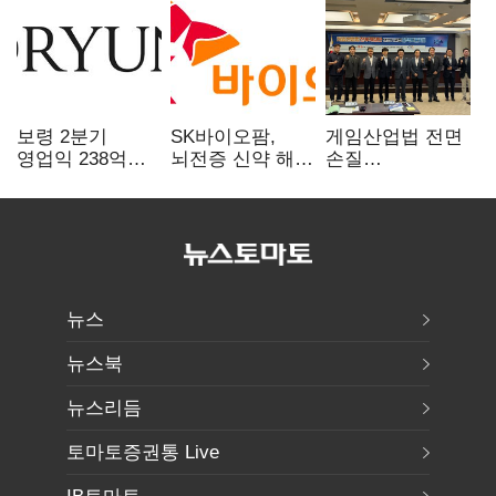
보령 2분기
SK바이오팜,
게임산업법 전면
영업익 238억…
뇌전증 신약 해외
손질
전년 대비 6.2%↓
흥행 발판…
공감대…"낡은
차세대 신약 개발
규제 걷고
속도
안전장치 촘촘히
해야"
뉴스
뉴스북
뉴스리듬
토마토증권통 Live