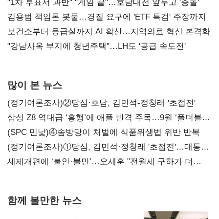
불복'
"1차 투표서 과반" "게임 끝"…호남대전 앞두고 '충돌'
김용범 책임론 봇물…경질 요구에 'ETF 특검' 주장까지
보건소부터 응급실까지 AI 확산…지역의료 혁신 본격화
"강남사옥 부지에 청년주택"…LH도 '공급 속도전'
많이 본 뉴스
(정기여론조사)②당심·호남, 김민석-정청래 '초접전'
삼성 Z8 역대급 ‘흥행’에 애플 반격 주목…9월 ‘폴더블
대전’
(SPC 민낯)④솜방망이 처벌에 식품위생법 위반 반복
(정기여론조사)①당심, 김민석·정청래 '초접전'…대통령
지지도 '50% 아래로'(종합)
세제개편에 ‘불안·불만’…오세훈 "전월세 구하기 더
힘들어질 것"
함께 볼만한 뉴스