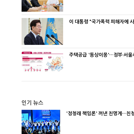
이 대통령 "국가폭력 피해자에 
주택공급 '동상이몽'…정부·서울시
인기 뉴스
'정청래 책임론' 꺼낸 친명계…친