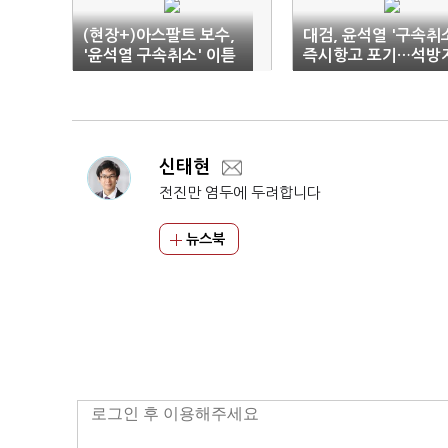
(현장+)아스팔트 보수,
대검, 윤석열 '구속취
'윤석열 구속취소' 이튿
즉시항고 포기…석방
날도 관저·구치소 앞에
휘 결론(1보)
서 시위
신태현
전진만 염두에 두려합니다
뉴스북