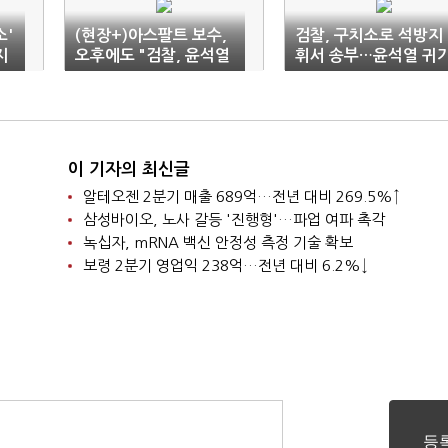
소'
(현장+)아스팔트 보수,
검찰, 구치소로 석방지
지
오후에도 "검찰, 윤석열
휘서 송부…윤석열 귀
구속취소 이행하라"
절차 돌입(2보)
이 기자의 최신글
알테오젠 2분기 매출 689억…전년 대비 269.5%↑
삼성바이오, 노사 갈등 '진행형'…파업 여파 촉각
녹십자, mRNA 백신 안정성 측정 기술 확보
보령 2분기 영업익 238억…전년 대비 6.2%↓