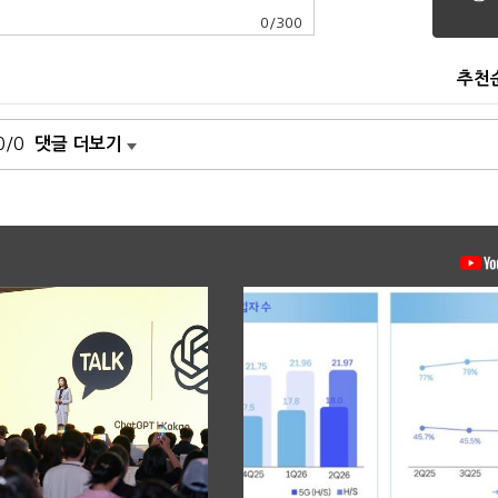
0
/
300
추천
0/0
댓글 더보기