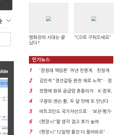
순
영화관의 시대는 끝
"CD로 구워오세요"
났다?
인기뉴스
1
'정청래 책임론' 꺼낸 친명계…친청계
는 추가투표 때리기...
2
김민석 "경선갈등 완전 제로 노력"…정
청래 "반명 공세 사...
3
전쟁에 원유 공급망 흔들리자…K-정유,
에너지안보 핵심...
4
구광모-젠슨 황, 두 달 만에 또 만난다…
로봇·AI 등 논...
5
비트코인도 국가자산으로…'보관·평가·
처분' 기준은 ...
6
(현장+)"팔 생각 접고 호가 높여
요"…'덜 똘똘한 한 채' 20...
7
(현장+)"12일엔 물건 다 들어와요"…