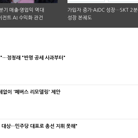
2분기 매출·영업익 역대
가입자 증가·AIDC 성장…SKT 2
전트 AI 수익화 관건
성장 본궤도
"…정청래 "반명 공세 사과부터"
데없이 '폐버스 리모델링' 제안
택' 대상…민주당 대표로 총선 지휘 못해"