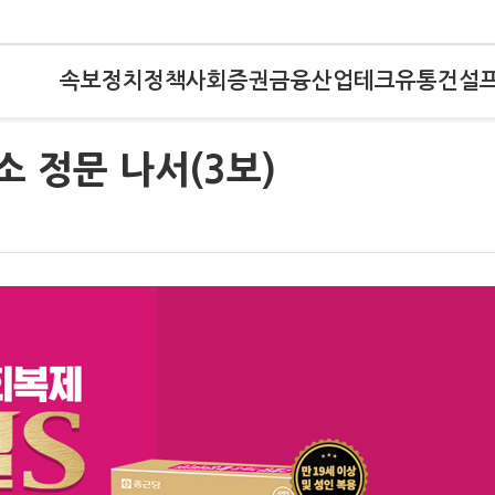
속보
정치
정책
사회
증권
금융
산업
테크
유통
건설
소 정문 나서(3보)