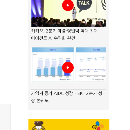
카카오, 2분기 매출·영업익 역대 최대…
에이전트 AI 수익화 관건
가입자 증가·AIDC 성장…SKT 2분기 성
장 본궤도