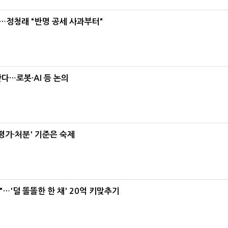
…정청래 "반명 공세 사과부터"
난다…로봇·AI 등 논의
가·처분' 기준은 숙제
"…'덜 똘똘한 한 채' 20억 키맞추기