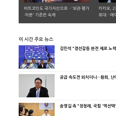
비트코인도 국가자산으로…'보관·평가
카카오, 
·처분' 기준은 숙제
최대…에이
이 시간 주요 뉴스
김민석 "경선갈등 완전 제로 노력
공급 속도전 외치더니…황희, 난
송영길 측 "정청래, 국힘 '역선