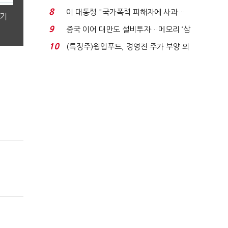
빈 매대 채우며 문 연 ...
8
이 대통령 "국가폭력 피해자에 사과…
분기
적극적 조사로 진...
9
중국 이어 대만도 설비투자…메모리 ‘삼
국전쟁’
10
(특징주)윙입푸드, 경영진 주가 부양 의
지에 상한가...