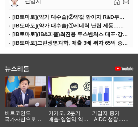
권영지
[IB토마토](약가 대수술)②약값 깎이자 R&D부터 축소…제약업계 비상경영 돌입
[IB토마토](약가 대수술)①제네릭 난립 제동…중소 제약사 수익성 비상
[IB토마토](IB&피플)최진용 루스벤처스 대표·강승순 이사
[IB토마토]그린생명과학, 매출 3배 뛰자 65억 증설…상위 2곳 의존도 82%
뉴스리듬
비트코인도
카카오, 2분기
가입자 증가
국가자산으로…'
매출·영업익 역대
·AIDC 성장…
보관·평가·처분'
최대…에이전트
SKT 2분기 성장
기준은 숙제
AI 수익화 관건
본궤도