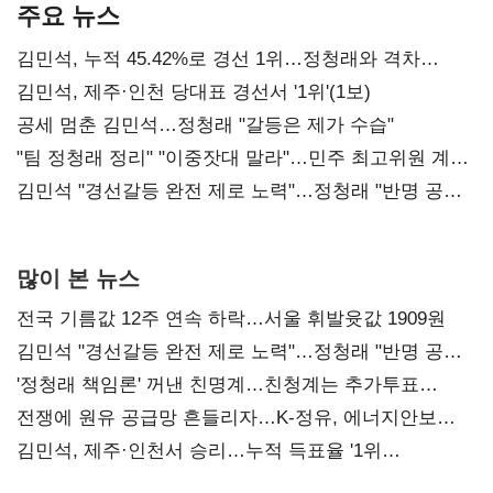
주요 뉴스
김민석, 누적 45.42%로 경선 1위…정청래와 격차
0.86%p(2보)
김민석, 제주·인천 당대표 경선서 '1위'(1보)
공세 멈춘 김민석…정청래 "갈등은 제가 수습"
"팀 정청래 정리" "이중잣대 말라"…민주 최고위원 계파
다툼 격화
김민석 "경선갈등 완전 제로 노력"…정청래 "반명 공세
사과부터"
많이 본 뉴스
전국 기름값 12주 연속 하락…서울 휘발윳값 1909원
김민석 "경선갈등 완전 제로 노력"…정청래 "반명 공세
사과부터"
'정청래 책임론' 꺼낸 친명계…친청계는 추가투표
때리기
전쟁에 원유 공급망 흔들리자…K-정유, 에너지안보
핵심으로 재부상
김민석, 제주·인천서 승리…누적 득표율 '1위
탈환'(종합)