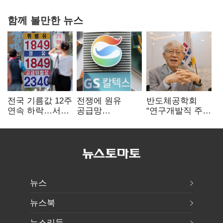
함께 볼만한 뉴스
전국 기름값 12주
전쟁에 원유
반도체공학회
연속 하락…서울
공급망
“연구개발직 주
휘발윳값 1909원
흔들리자…K-
52시간제
정유, 에너지안보
개선해야”
핵심으로 재부상
뉴스
뉴스북
뉴스리듬