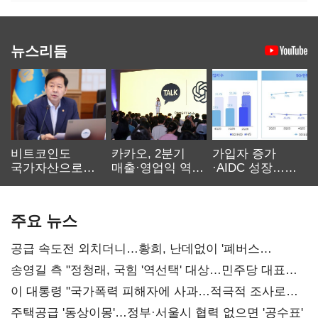
뉴스리듬
비트코인도
카카오, 2분기
가입자 증가
국가자산으로…'
매출·영업익 역대
·AIDC 성장…
보관·평가·처분'
최대…에이전트
SKT 2분기 성장
기준은 숙제
AI 수익화 관건
본궤도
주요 뉴스
공급 속도전 외치더니…황희, 난데없이 '폐버스
리모델링' 제안
송영길 측 "정청래, 국힘 '역선택' 대상…민주당 대표로
총선 지휘 못해"
이 대통령 "국가폭력 피해자에 사과…적극적 조사로
진실 밝혀야"
주택공급 '동상이몽'…정부·서울시 협력 없으면 '공수표'