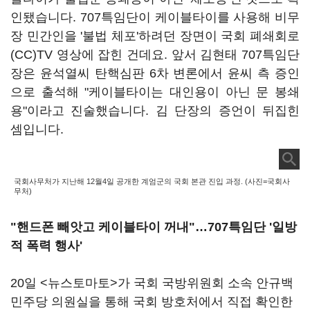
인됐습니다. 707특임단이 케이블타이를 사용해 비무
장 민간인을 '불법 체포'하려던 장면이 국회 폐쇄회로
(CC)TV 영상에 잡힌 건데요. 앞서 김현태 707특임단
장은 윤석열씨 탄핵심판 6차 변론에서 윤씨 측 증인
으로 출석해 "케이블타이는 대인용이 아닌 문 봉쇄
용"이라고 진술했습니다. 김 단장의 증언이 뒤집힌
셈입니다.
국회사무처가 지난해 12월4일 공개한 계엄군의 국회 본관 진입 과정. (사진=국회사
무처)
"핸드폰 빼앗고 케이블타이 꺼내"
…
707특임단 '일방
적 폭력 행사'
20일 <뉴스토마토>가 국회 국방위원회 소속 안규백
민주당 의원실을 통해 국회 방호처에서 직접 확인한