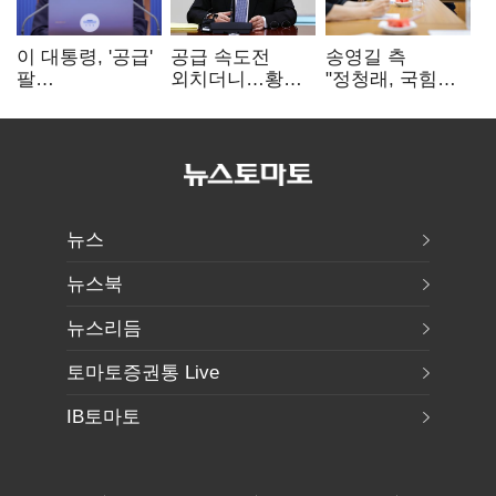
이 대통령, '공급'
공급 속도전
송영길 측
팔
외치더니…황희,
"정청래, 국힘
걷어붙였는데…
난데없이 '폐버스
'역선택' 대상…
여 내부선
리모델링' 제안
민주당 대표로
'부동산
총선 지휘 못해"
망언'(종합)
뉴스
뉴스북
뉴스리듬
토마토증권통 Live
IB토마토