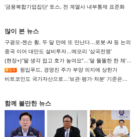
'금융복합기업집단' 토스, 전 계열사 내부통제 표준화
많이 본 뉴스
구광모-젠슨 황, 두 달 만에 또 만난다…로봇·AI 등 논의
중국 이어 대만도 설비투자…메모리 ‘삼국전쟁’
(현장+)"팔 생각 접고 호가 높여요"…'덜 똘똘한 한 채'
20억 키맞추기
윙입푸드, 경영진 주가 부양 의지에 상한가
비트코인도 국가자산으로…'보관·평가·처분' 기준은
숙제
함께 볼만한 뉴스