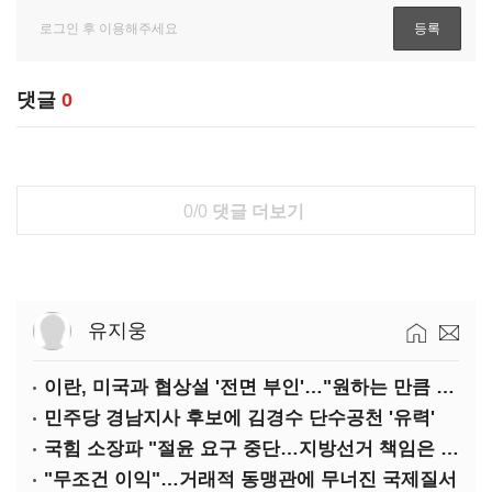
댓글
0
0/0
댓글 더보기
유지웅
이란, 미국과 협상설 '전면 부인'…"원하는 만큼 전쟁 가능"
민주당 경남지사 후보에 김경수 단수공천 '유력'
국힘 소장파 "절윤 요구 중단…지방선거 책임은 장동혁 몫"
"무조건 이익"…거래적 동맹관에 무너진 국제질서