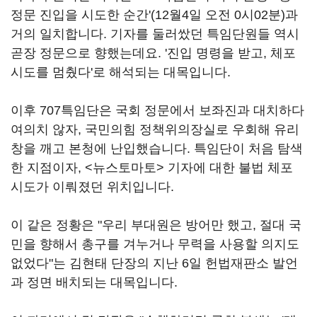
정문 진입을 시도한 순간'(12월4일 오전 0시02분)과
거의 일치합니다. 기자를 둘러쌌던 특임단원들 역시
곧장 정문으로 향했는데요. '진입 명령을 받고, 체포
시도를 멈췄다'로 해석되는 대목입니다.
이후 707특임단은 국회 정문에서 보좌진과 대치하다
여의치 않자, 국민의힘 정책위의장실로 우회해 유리
창을 깨고 본청에 난입했습니다. 특임단이 처음 탐색
한 지점이자, <뉴스토마토> 기자에 대한 불법 체포
시도가 이뤄졌던 위치입니다.
이 같은 정황은 "우리 부대원은 방어만 했고, 절대 국
민을 향해서 총구를 겨누거나 무력을 사용할 의지도
없었다"는 김현태 단장의 지난 6일 헌법재판소 발언
과 정면 배치되는 대목입니다.