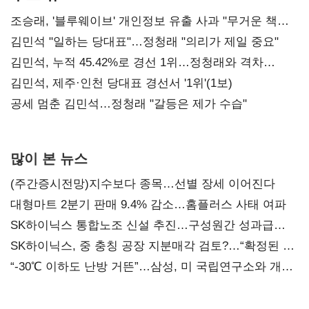
조승래, '블루웨이브' 개인정보 유출 사과 "무거운 책임
통감"
김민석 "일하는 당대표"…정청래 "의리가 제일 중요"
김민석, 누적 45.42%로 경선 1위…정청래와 격차
0.86%p(2보)
김민석, 제주·인천 당대표 경선서 '1위'(1보)
공세 멈춘 김민석…정청래 "갈등은 제가 수습"
많이 본 뉴스
(주간증시전망)지수보다 종목…선별 장세 이어진다
대형마트 2분기 판매 9.4% 감소…홈플러스 사태 여파
SK하이닉스 통합노조 신설 추진…구성원간 성과급
불만 확산
SK하이닉스, 중 충칭 공장 지분매각 검토?…“확정된 바
없어”
“-30℃ 이하도 난방 거뜬”…삼성, 미 국립연구소와 개발
협력