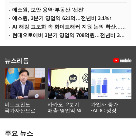
에스원, 보안 용역·부동산 '선전'
에스원, 3분기 영업익 621억…전년비 3.1%↑
AI 해킹 고도화 속 화이트해커 지원 논의 확산…'버그바운티' 재조명
현대오토에버 3분기 영업익 708억원…전년비 34.8%↑
뉴스리듬
비트코인도
카카오, 2분기
가입자 증가
국가자산으로…'
매출·영업익 역대
·AIDC 성장…
보관·평가·처분'
최대…에이전트
SKT 2분기 성장
기준은 숙제
AI 수익화 관건
본궤도
주요 뉴스