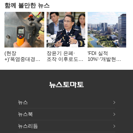
함께 볼만한 뉴스
(현장
장윤기 은폐·
'FDI 실적
+)'폭염중대경보'
조작 이후로도
10%'·'개발현안
에도 농촌
정보유출·
산적'…
이주노동자는
내부비위…경찰
인천경제청장
강행군…'야외작
신뢰는 어디에
구원투수 찾기
업 중지' 권고도
무시
뉴스
뉴스북
뉴스리듬