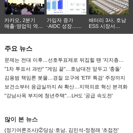
카카오, 2분기
가입자 증가
배터리 3사, 호남
매출·영업익 역대
·AIDC 성장…
ESS 시장서
최대…에이전트
SKT 2분기 성장
‘격돌’
AI 수익화 관건
본궤도
주요 뉴스
문제는 전대 이후…선호투표제로 뒤집힐 땐 '지지층
불복'
"1차 투표서 과반" "게임 끝"…호남대전 앞두고 '충돌'
김용범 책임론 봇물…경질 요구에 'ETF 특검' 주장까지
보건소부터 응급실까지 AI 확산…지역의료 혁신 본격화
"강남사옥 부지에 청년주택"…LH도 '공급 속도전'
많이 본 뉴스
(정기여론조사)②당심·호남, 김민석-정청래 '초접전'