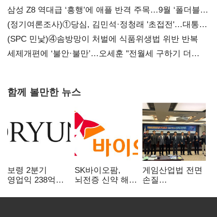
삼성 Z8 역대급 ‘흥행’에 애플 반격 주목…9월 ‘폴더블
대전’
(정기여론조사)①당심, 김민석·정청래 '초접전'…대통령
지지도 '50% 아래로'(종합)
(SPC 민낯)④솜방망이 처벌에 식품위생법 위반 반복
세제개편에 ‘불안·불만’…오세훈 "전월세 구하기 더
힘들어질 것"
함께 볼만한 뉴스
보령 2분기
SK바이오팜,
게임산업법 전면
영업익 238억…
뇌전증 신약 해외
손질
전년 대비 6.2%↓
흥행 발판…
공감대…"낡은
차세대 신약 개발
규제 걷고
속도
안전장치 촘촘히