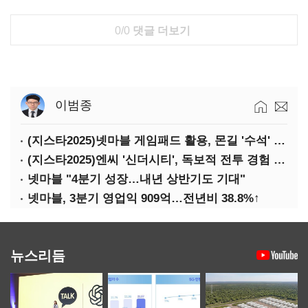
0/0
댓글 더보기
이범종
(지스타2025)넷마블 게임패드 활용, 몬길 '수석' 7대죄 '차석'
(지스타2025)엔씨 '신더시티', 독보적 전투 경험 필요
넷마블 "4분기 성장…내년 상반기도 기대"
넷마블, 3분기 영업익 909억…전년비 38.8%↑
뉴스리듬