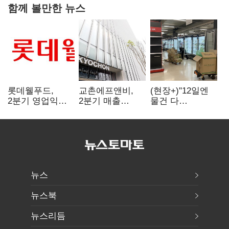
함께 볼만한 뉴스
롯데웰푸드,
교촌에프앤비,
(현장+)"12일엔
2분기 영업익
2분기 매출
물건 다
89%↑…해외
1323억원…
들어와요"…빈
사업이 실적 견인
전년보다 4.9%↑
매대 채우며 문
연 홈플러스
뉴스
뉴스북
뉴스리듬