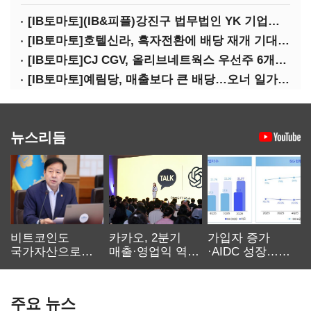
[IB토마토](IB&피플)강진구 법무법인 YK 기업거버넌스센터 센터장
[IB토마토]호텔신라, 흑자전환에 배당 재개 기대감…삼성생명도 웃을까
[IB토마토]CJ CGV, 올리브네트웍스 우선주 6개월 만에 상환…왜?
[IB토마토]예림당, 매출보다 큰 배당…오너 일가에 절반 간다
뉴스리듬
비트코인도
카카오, 2분기
가입자 증가
국가자산으로…'
매출·영업익 역대
·AIDC 성장…
보관·평가·처분'
최대…에이전트
SKT 2분기 성장
기준은 숙제
AI 수익화 관건
본궤도
주요 뉴스