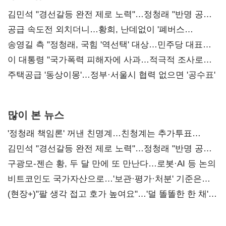
김민석 "경선갈등 완전 제로 노력"…정청래 "반명 공세
사과부터"
공급 속도전 외치더니…황희, 난데없이 '폐버스
리모델링' 제안
송영길 측 "정청래, 국힘 '역선택' 대상…민주당 대표로
총선 지휘 못해"
이 대통령 "국가폭력 피해자에 사과…적극적 조사로
진실 밝혀야"
주택공급 '동상이몽'…정부·서울시 협력 없으면 '공수표'
많이 본 뉴스
'정청래 책임론' 꺼낸 친명계…친청계는 추가투표
때리기
김민석 "경선갈등 완전 제로 노력"…정청래 "반명 공세
사과부터"
구광모-젠슨 황, 두 달 만에 또 만난다…로봇·AI 등 논의
비트코인도 국가자산으로…'보관·평가·처분' 기준은
숙제
(현장+)"팔 생각 접고 호가 높여요"…'덜 똘똘한 한 채'
20억 키맞추기