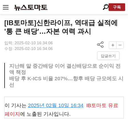
구독
[IB토마토]신한라이프, 역대급 실적에
'통 큰 배당'…자본 여력 과시
입력: 2025-02-10 16:34:06
수정: 2025-02-10 16:34:06
답글쓰기
지난해 말 중간배당 이어 결산배당으로 순이익 전
액 책정
배당 후 K-ICS 비율 207%…향후 배당 규모에도 시
선
이 기사는
2025년 02월 10일 16:34
IB토마토
유료
페이지
에 노출된 기사입니다.