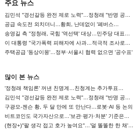
주요 뉴스
김민석 "경선갈등 완전 제로 노력"…정청래 "반명 공세
사과부터"
공급 속도전 외치더니…황희, 난데없이 '폐버스
리모델링' 제안
송영길 측 "정청래, 국힘 '역선택' 대상…민주당 대표로
총선 지휘 못해"
이 대통령 "국가폭력 피해자에 사과…적극적 조사로
진실 밝혀야"
주택공급 '동상이몽'…정부·서울시 협력 없으면 '공수표'
많이 본 뉴스
'정청래 책임론' 꺼낸 친명계…친청계는 추가투표
때리기
김민석 "경선갈등 완전 제로 노력"…정청래 "반명 공세
사과부터"
구광모-젠슨 황, 두 달 만에 또 만난다…로봇·AI 등 논의
비트코인도 국가자산으로…'보관·평가·처분' 기준은
숙제
(현장+)"팔 생각 접고 호가 높여요"…'덜 똘똘한 한 채'
20억 키맞추기