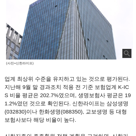
(사진=신한라이프)
업계 최상위 수준을 유지하고 있는 것으로 평가된다.
지난해 9월 말 경과조치 적용 전 기준 보험업계 K-IC
S 비율 평균은 202.7%였으며, 생명보험사 평균은 19
1.2%였던 것으로 확인된다. 신한라이프는
삼성생명
(032830)
이나
한화생명(088350)
, 교보생명 등 대형
보험사보다 해당 비율이 높다.