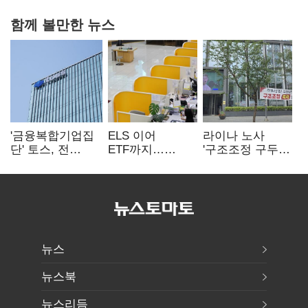
함께 볼만한 뉴스
'금융복합기업집
ELS 이어
라이나 노사
단' 토스, 전
ETF까지…
'구조조정 구두
계열사 내부통제
고위험상품 판매
합의안' 도출
표준화
제동 걸린 은행
뉴스
뉴스북
뉴스리듬