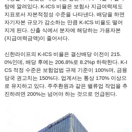
탕에 깔려있다. K-ICS 비율은 보험사 지급여력제도
지표로서 자본적정성 수준을 나타낸다. 배당을 하면
자기자본 규모가 감소하는 만큼 K-ICS 비율도 떨어
지게 된다. 산출 식에서 분자에 해당하는 가용자본
(지급여력금액)이 줄어서다.
신한라이프의 K-ICS 비율은 결산배당 이전이 215.
0%인데, 배당 후에는 206.8%로 8.2%p 하락한다. K-I
CS 적정 수준은 보험업법 규제 기준이 100%며, 금융
당국 권고치는 150%다. 업계서는 통상 170% 이상으
로 유지하고 있다. 주주환원과 같은 밸류업 작업을 추
진하려면 200%는 넘어야 하는 것으로 언급된다.