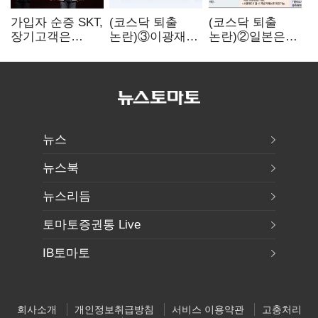
가입자 순증 SKT,
(코스닥 퇴출
(코스닥 퇴출
장기고객은
논란)③이광재
논란)②일본은
CEO가 직접
"과속 잡더라도
5년
챙긴다
자동차 없애지는
기다려주는데
말아야"
우리는 당장
퇴출?…
시간만으론
부족한 코스닥
구하기
뉴스
뉴스북
뉴스리듬
토마토증권통 Live
IB토마토
회사소개
개인정보취급방침
서비스 이용약관
고충처리