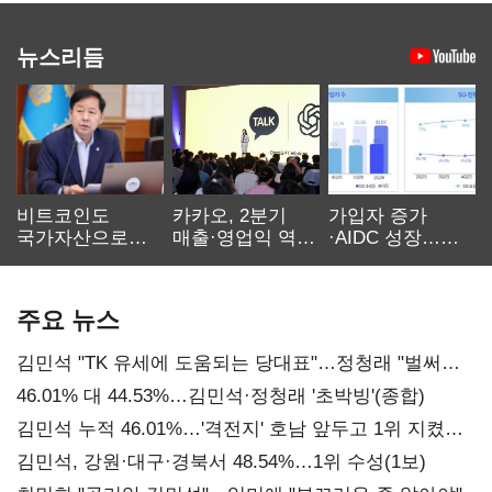
뉴스리듬
비트코인도
카카오, 2분기
가입자 증가
국가자산으로…'
매출·영업익 역대
·AIDC 성장…
보관·평가·처분'
최대…에이전트
SKT 2분기 성장
기준은 숙제
AI 수익화 관건
본궤도
주요 뉴스
김민석 "TK 유세에 도움되는 당대표"…정청래 "벌써
대표된 양 당직 배분"
46.01% 대 44.53%…김민석·정청래 '초박빙'(종합)
김민석 누적 46.01%…'격전지' 호남 앞두고 1위 지켰다
(2보)
김민석, 강원·대구·경북서 48.54%…1위 수성(1보)