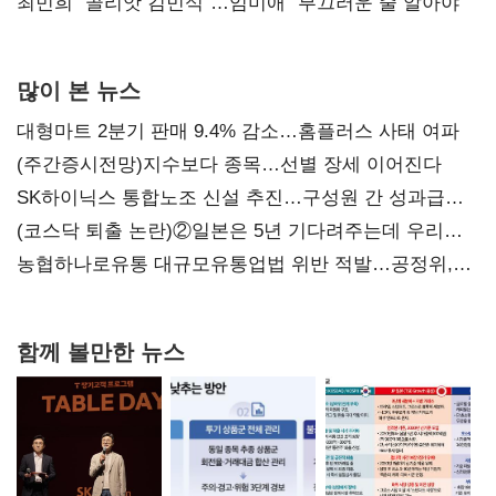
최민희 "골리앗 김민석"…임미애 "부끄러운 줄 알아야"
많이 본 뉴스
대형마트 2분기 판매 9.4% 감소…홈플러스 사태 여파
(주간증시전망)지수보다 종목…선별 장세 이어진다
SK하이닉스 통합노조 신설 추진…구성원 간 성과급
불만 확산
(코스닥 퇴출 논란)②일본은 5년 기다려주는데 우리는
당장 퇴출?…시간만으론 부족한 코스닥 구하기
농협하나로유통 대규모유통업법 위반 적발…공정위,
과징금 4억6200만원 부과
함께 볼만한 뉴스