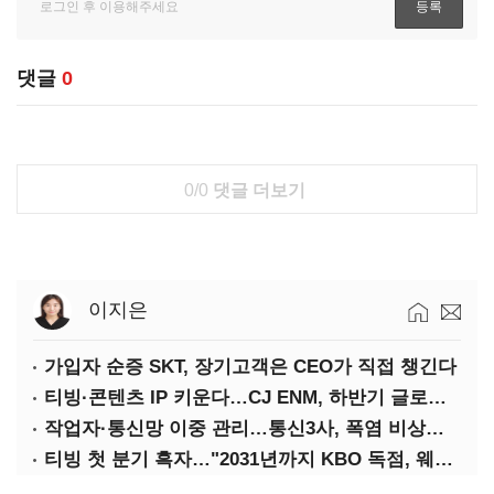
댓글
0
0/0
댓글 더보기
이지은
가입자 순증 SKT, 장기고객은 CEO가 직접 챙긴다
티빙·콘텐츠 IP 키운다…CJ ENM, 하반기 글로벌 확장 가속
작업자·통신망 이중 관리…통신3사, 폭염 비상대응 돌입
티빙 첫 분기 흑자…"2031년까지 KBO 독점, 웨이브 합병도 속도"