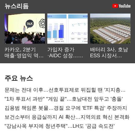
뉴스리듬
카카오, 2분기
가입자 증가
배터리 3사, 호남
매출·영업익 역대
·AIDC 성장…
ESS 시장서
최대…에이전트
SKT 2분기 성장
‘격돌’
AI 수익화 관건
본궤도
주요 뉴스
문제는 전대 이후…선호투표제로 뒤집힐 땐 '지지층
불복'
"1차 투표서 과반" "게임 끝"…호남대전 앞두고 '충돌'
김용범 책임론 봇물…경질 요구에 'ETF 특검' 주장까지
보건소부터 응급실까지 AI 확산…지역의료 혁신 본격화
"강남사옥 부지에 청년주택"…LH도 '공급 속도전'