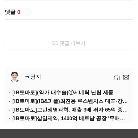
댓글
0
0/0
댓글 더보기
권영지
[IB토마토](약가 대수술)①제네릭 난립 제동…중소 제약사 수익성 비상
[IB토마토](IB&피플)최진용 루스벤처스 대표·강승순 이사
[IB토마토]그린생명과학, 매출 3배 뛰자 65억 증설…상위 2곳 의존도 82%
[IB토마토]삼일제약, 1400억 베트남 공장 '무매출'…한계기업 편입 위기