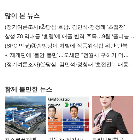
많이 본 뉴스
(정기여론조사)②당심·호남, 김민석-정청래 '초접전'
삼성 Z8 역대급 ‘흥행’에 애플 반격 주목…9월 ‘폴더블
대전’
(SPC 민낯)④솜방망이 처벌에 식품위생법 위반 반복
세제개편에 ‘불안·불만’…오세훈 "전월세 구하기 더
힘들어질 것"
(정기여론조사)①당심, 김민석·정청래 '초접전'…대통령
지지도 '50% 아래로'(종합)
함께 볼만한 뉴스
포스코퓨처엠,
김동관·정기선·
트리니티항공