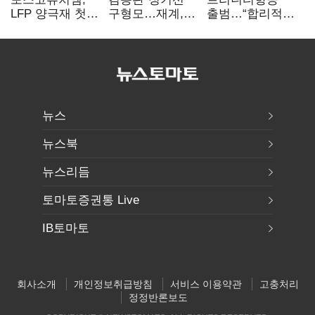
LFP 양극재 첫
구형모…재계,
출범…“합리적
대규모 공급…
1980년대생
가격·기대 이상
ESS 시장 공략
전성시대
서비스로 승부”
뉴스
뉴스북
뉴스리듬
토마토증권통 Live
IB토마토
회사소개
개인정보취급방침
서비스 이용약관
고충처리
정정반론보도