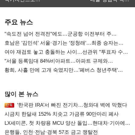
보관·평가·처분'
최대…에이전트
기준은 숙제
AI 수익화 관건
주요 뉴스
"속도전 넘어 전격전"에도…군공항 이전부터 주
52시간까지 '뇌관'
호남은 '김민석' 서울·경기는 '정청래'…최종 승자는
'안갯속'
여야 재검토 놓고 충돌하는 사이…선관위 "투표자 수
오차 당연"
"서울 등록임대 84%비아파트…아파트 규제와
달리해야"
황희, 사흘 만에 고개 숙였지만…'폐버스 청년주택'
후폭풍
많이 본 뉴스
'한국판 IRA'서 빠진 전기차…청와대 벽에 막혔다
시금치 한달새 152% 치솟고 가금류 90만마리 폐사
LX세미콘, 첫 차량용 MCU 양산 돌입…현대차·기아에
공급
은행들, 인천·전남·경북 57조 금고 쟁탈전