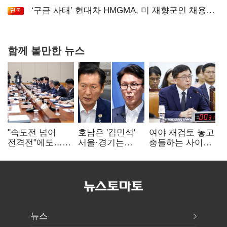
‘구금 사태’ 현대차 HMGMA, 미 재향군인 채용
확대로 분위기 반전
함께 볼만한 뉴스
"속도전 넘어
호남은 '김민석'
여야 재검토 놓고
전격전"에도…
서울·경기는
충돌하는 사이…
군공항 이전부터
'정청래'…최종
선관위 "투표자
주 52시간까지
승자는 '안갯속'
수 오차 당연"
'뇌관'
뉴스