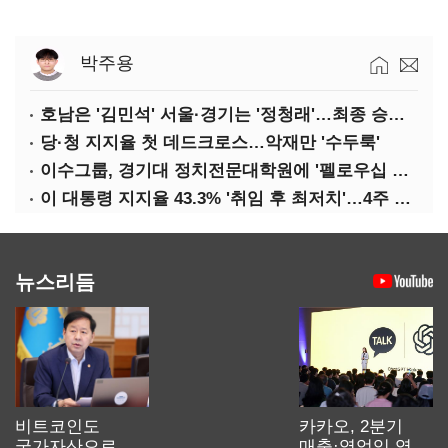
박주용
호남은 '김민석' 서울·경기는 '정청래'…최종 승자는 '안갯속'
당·청 지지율 첫 데드크로스…악재만 '수두룩'
이수그룹, 경기대 정치전문대학원에 '펠로우십 기금' 3900만원 출연
이 대통령 지지율 43.3% '취임 후 최저치'…4주 연속 '하락'
뉴스리듬
비트코인도
카카오, 2분기
국가자산으로…'
매출·영업익 역대