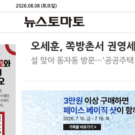
2026.08.08 (토요일)
오세훈, 쪽방촌서 권영세
설 맞아 동자동 방문…'공공주택