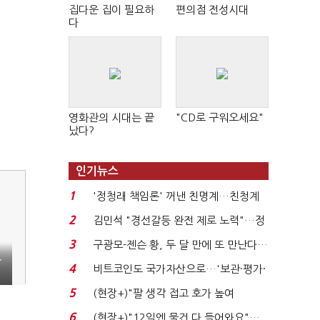
집다운 집이 필요하
편의점 전성시대
다
영화관의 시대는 끝
"CD로 구워오세요"
났다?
인기뉴스
1
'정청래 책임론' 꺼낸 친명계…친청계
는 추가투표 때리기...
2
김민석 "경선갈등 완전 제로 노력"…정
청래 "반명 공세 사...
3
구광모-젠슨 황, 두 달 만에 또 만난다…
은
로봇·AI 등 논...
4
비트코인도 국가자산으로…'보관·평가·
처분' 기준은 ...
5
(현장+)"팔 생각 접고 호가 높여
요"…'덜 똘똘한 한 채' 20...
6
(현장+)"12일엔 물건 다 들어와요"…