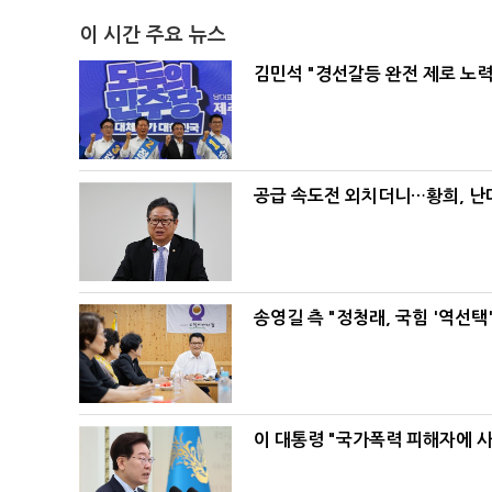
이 시간 주요 뉴스
김민석 "경선갈등 완전 제로 노력
공급 속도전 외치더니…황희, 난
송영길 측 "정청래, 국힘 '역선
이 대통령 "국가폭력 피해자에 