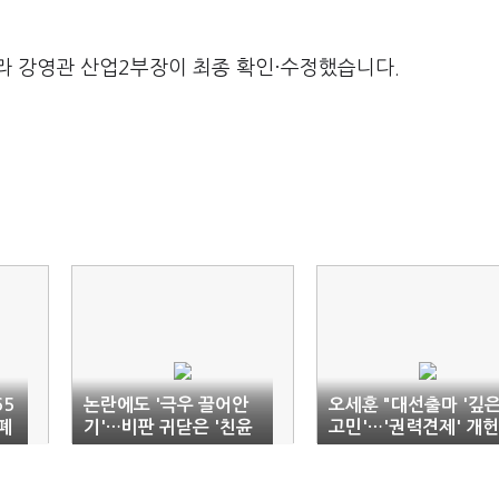
라 강영관 산업2부장이 최종 확인·수정했습니다.
65
논란에도 '극우 끌어안
오세훈 "대선출마 '깊
폐
기'…비판 귀닫은 '친윤
고민'…'권력견제' 개헌
권영세'
필요"