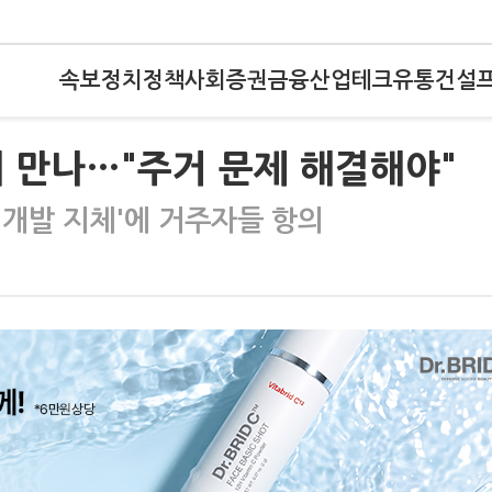
속보
정치
정책
사회
증권
금융
산업
테크
유통
건설
 만나…"주거 문제 해결해야"
 개발 지체'에 거주자들 항의