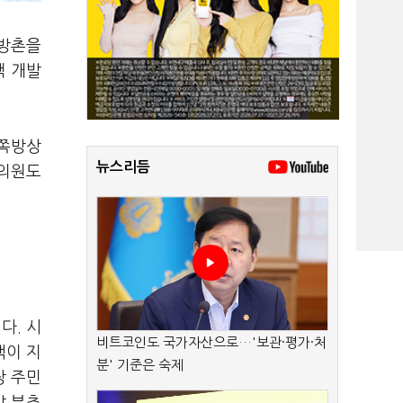
쪽방촌을
택 개발
 쪽방상
뉴스리듬
 의원도
다. 시
비트코인도 국가자산으로…'보관·평가·처
책이 지
분' 기준은 숙제
장 주민