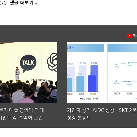
0/0
댓글 더보기
2분기 매출·영업익 역대
가입자 증가·AIDC 성장…SKT 2
전트 AI 수익화 관건
성장 본궤도