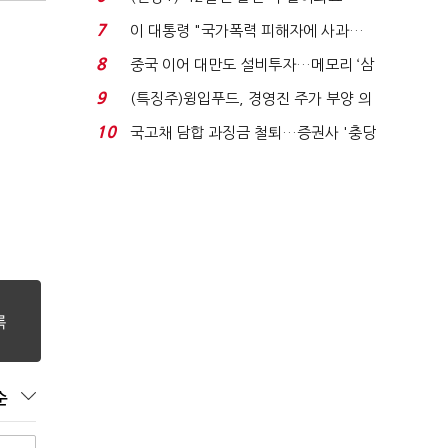
빈 매대 채우며 문 연 ...
7
이 대통령 "국가폭력 피해자에 사과…
적극적 조사로 진...
8
중국 이어 대만도 설비투자…메모리 ‘삼
국전쟁’
9
(특징주)윙입푸드, 경영진 주가 부양 의
지에 상한가...
10
국고채 담합 과징금 철퇴…증권사 '충당
금 폭탄' 우려...
순