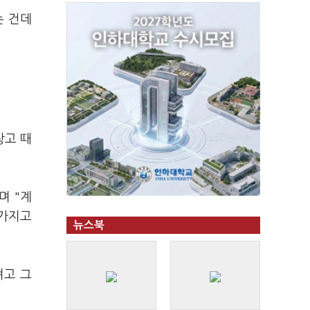
는 건데
창고 때
며 "계
 가지고
뉴스북
려고 그