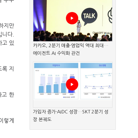
발 부추
 하지만
입니다.
하고 있
카카오, 2분기 매출·영업익 역대 최대…
에이전트 AI 수익화 관건
도록 지
라고 한
가입자 증가·AIDC 성장…SKT 2분기 성
장 본궤도
 이렇게