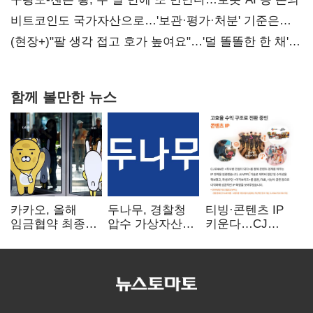
비트코인도 국가자산으로…'보관·평가·처분' 기준은
숙제
(현장+)"팔 생각 접고 호가 높여요"…'덜 똘똘한 한 채'
20억 키맞추기
함께 볼만한 뉴스
카카오, 올해
두나무, 경찰청
티빙·콘텐츠 IP
임금협약 최종
압수 가상자산
키운다…CJ
타결…연봉 6.3%
보관 맡는다…
ENM, 하반기
인상·격려금
커스터디 사업
글로벌 확장 가속
300만원
최종 낙찰