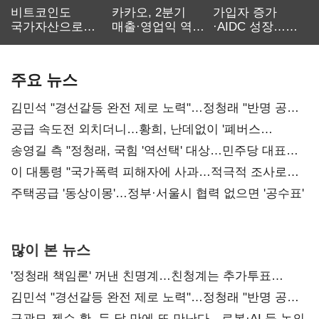
비트코인도
카카오, 2분기
가입자 증가
국가자산으로…'
매출·영업익 역대
·AIDC 성장…
보관·평가·처분'
최대…에이전트
SKT 2분기 성장
기준은 숙제
AI 수익화 관건
본궤도
주요 뉴스
김민석 "경선갈등 완전 제로 노력"…정청래 "반명 공세
사과부터"
공급 속도전 외치더니…황희, 난데없이 '폐버스
리모델링' 제안
송영길 측 "정청래, 국힘 '역선택' 대상…민주당 대표로
총선 지휘 못해"
이 대통령 "국가폭력 피해자에 사과…적극적 조사로
진실 밝혀야"
주택공급 '동상이몽'…정부·서울시 협력 없으면 '공수표'
많이 본 뉴스
'정청래 책임론' 꺼낸 친명계…친청계는 추가투표
때리기
김민석 "경선갈등 완전 제로 노력"…정청래 "반명 공세
사과부터"
구광모-젠슨 황, 두 달 만에 또 만난다…로봇·AI 등 논의