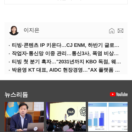
이지은
티빙·콘텐츠 IP 키운다…CJ ENM, 하반기 글로벌 확장 가속
작업자·통신망 이중 관리…통신3사, 폭염 비상대응 돌입
티빙 첫 분기 흑자…"2031년까지 KBO 독점, 웨이브 합병도 속도"
박윤영 KT 대표, AIDC 현장경영…"AX 플랫폼 핵심 인프라로 키운다"
뉴스리듬