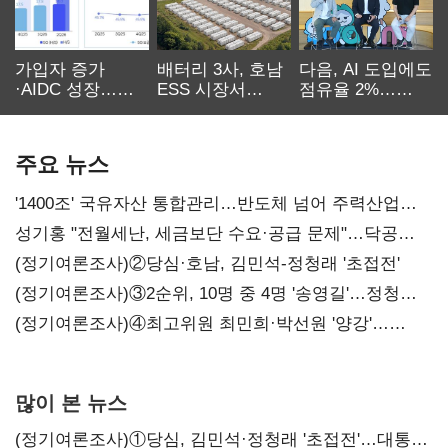
가입자 증가
배터리 3사, 호남
다음, AI 도입에도
·AIDC 성장…
ESS 시장서
점유율 2%…
SKT 2분기 성장
‘격돌’
에이전트
본궤도
차별화가 관건
주요 뉴스
'1400조' 국유자산 통합관리…반도체 넘어 주력산업
구조혁신
성기홍 "전월세난, 세금보단 수요·공급 문제"…닥공
시사
(정기여론조사)②당심·호남, 김민석-정청래 '초접전'
(정기여론조사)③2순위, 10명 중 4명 '송영길'…정청래
'한 자릿수'
(정기여론조사)④최고위원 최민희·박선원 '양강'…
서미화·이성윤·임미애 뒤이어
많이 본 뉴스
(정기여론조사)①당심, 김민석·정청래 '초접전'…대통령