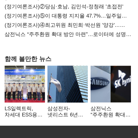
지지도 '50% 아래로'(종합)
(정기여론조사)②당심·호남, 김민석-정청래 '초접전'
(정기여론조사)⑤이 대통령 지지율 47.7%…일주일
만에 다시 40%대
(정기여론조사)④최고위원 최민희·박선원 '양강'…
서미화·이성윤·임미애 뒤이어
삼전닉스 “주주환원 확대 방안 마련”…로이터에 성명
보내
함께 볼만한 뉴스
LS일렉트릭,
삼성전자-
삼전닉스
차세대 ESS용
넷리스트 6년
“주주환원 확대
전력변환장치 G2
특허분쟁 종료…
방안 마련”…
출하
기술 협력 확대
로이터에 성명
합의
보내