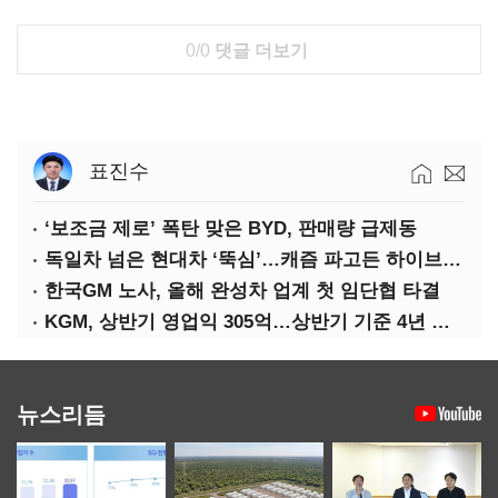
0/0
댓글 더보기
표진수
‘보조금 제로’ 폭탄 맞은 BYD, 판매량 급제동
독일차 넘은 현대차 ‘뚝심’…캐즘 파고든 하이브리드 역전극
한국GM 노사, 올해 완성차 업계 첫 임단협 타결
KGM, 상반기 영업익 305억…상반기 기준 4년 연속 흑자
뉴스리듬