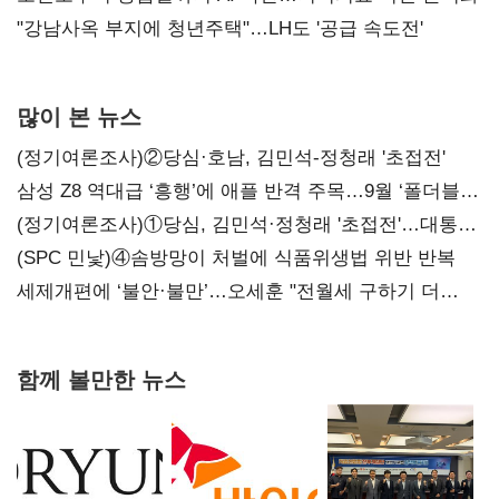
"강남사옥 부지에 청년주택"…LH도 '공급 속도전'
많이 본 뉴스
(정기여론조사)②당심·호남, 김민석-정청래 '초접전'
삼성 Z8 역대급 ‘흥행’에 애플 반격 주목…9월 ‘폴더블
대전’
(정기여론조사)①당심, 김민석·정청래 '초접전'…대통령
지지도 '50% 아래로'(종합)
(SPC 민낯)④솜방망이 처벌에 식품위생법 위반 반복
세제개편에 ‘불안·불만’…오세훈 "전월세 구하기 더
힘들어질 것"
함께 볼만한 뉴스