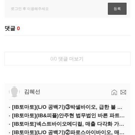
댓글
0
0/0
댓글 더보기
김혜선
[IB토마토](L/O 공백기)③박셀바이오, 급한 불 껐지만…본업 성과 '감감무소식'
[IB토마토](IB&피플)안주현 법무법인 바른 파트너 변호사
[IB토마토]넥스트바이오메디컬, 매출 다각화 가속…IPO 보람 '쑥쑥'
[IB토마토](L/O 공백기)②파로스아이바이오, 매출 0원 '불명예'…목표 안갯속