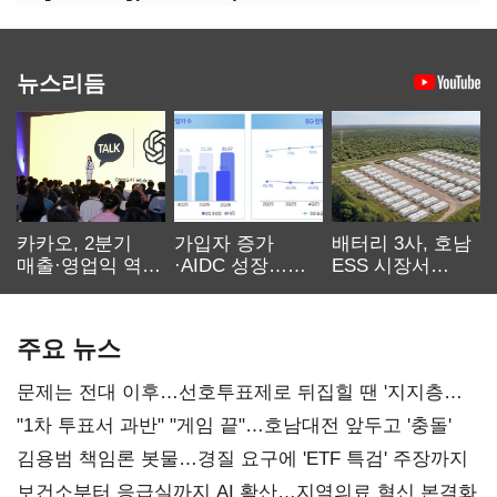
뉴스리듬
카카오, 2분기
가입자 증가
배터리 3사, 호남
매출·영업익 역대
·AIDC 성장…
ESS 시장서
최대…에이전트
SKT 2분기 성장
‘격돌’
AI 수익화 관건
본궤도
주요 뉴스
문제는 전대 이후…선호투표제로 뒤집힐 땐 '지지층
불복'
"1차 투표서 과반" "게임 끝"…호남대전 앞두고 '충돌'
김용범 책임론 봇물…경질 요구에 'ETF 특검' 주장까지
보건소부터 응급실까지 AI 확산…지역의료 혁신 본격화