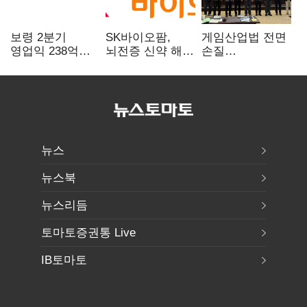
보령 2분기
SK바이오팜,
게임산업법 전면
영업익 238억…
뇌전증 신약 해외
손질
전년 대비 6.2%↓
흥행 발판…
공감대…"낡은
차세대 신약 개발
규제 걷고
속도
안전장치 촘촘히
해야"
뉴스
뉴스북
뉴스리듬
토마토증권통 Live
IB토마토