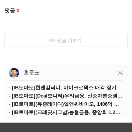
댓글
0
0/0
댓글 더보기
홍준표
[IB토마토]한앤컴퍼니, 마이크로웍스 매각 장기화 대비…배당 회수판 깔았다
[IB토마토](Deal모니터)우리금융, 신종자본증권 발행했지만 차환금리 '부담'
[IB토마토](유증레이다)엘앤씨바이오, 1406억 유증…최대주주는 절반만 청약
[IB토마토](크레딧시그널)농협금융, 중앙회 1.2조 지원받아 생산적금융 확대