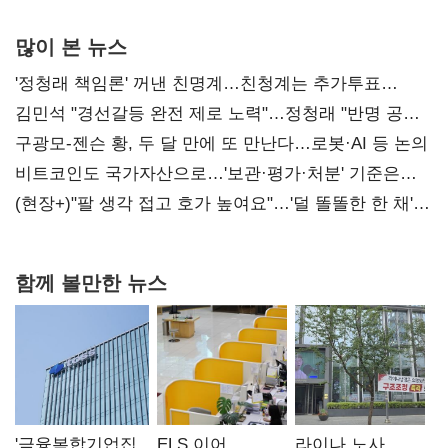
많이 본 뉴스
'정청래 책임론' 꺼낸 친명계…친청계는 추가투표
때리기
김민석 "경선갈등 완전 제로 노력"…정청래 "반명 공세
사과부터"
구광모-젠슨 황, 두 달 만에 또 만난다…로봇·AI 등 논의
비트코인도 국가자산으로…'보관·평가·처분' 기준은
숙제
(현장+)"팔 생각 접고 호가 높여요"…'덜 똘똘한 한 채'
20억 키맞추기
함께 볼만한 뉴스
'금융복합기업집
ELS 이어
라이나 노사