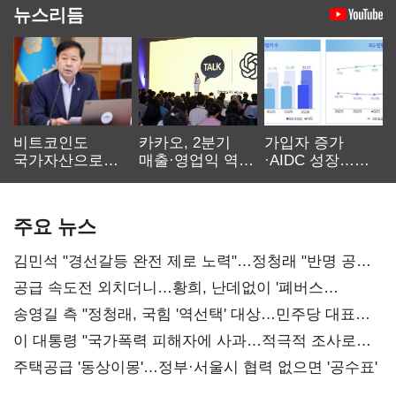
뉴스리듬
비트코인도
카카오, 2분기
가입자 증가
국가자산으로…'
매출·영업익 역대
·AIDC 성장…
보관·평가·처분'
최대…에이전트
SKT 2분기 성장
기준은 숙제
AI 수익화 관건
본궤도
주요 뉴스
김민석 "경선갈등 완전 제로 노력"…정청래 "반명 공세
사과부터"
공급 속도전 외치더니…황희, 난데없이 '폐버스
리모델링' 제안
송영길 측 "정청래, 국힘 '역선택' 대상…민주당 대표로
총선 지휘 못해"
이 대통령 "국가폭력 피해자에 사과…적극적 조사로
진실 밝혀야"
주택공급 '동상이몽'…정부·서울시 협력 없으면 '공수표'