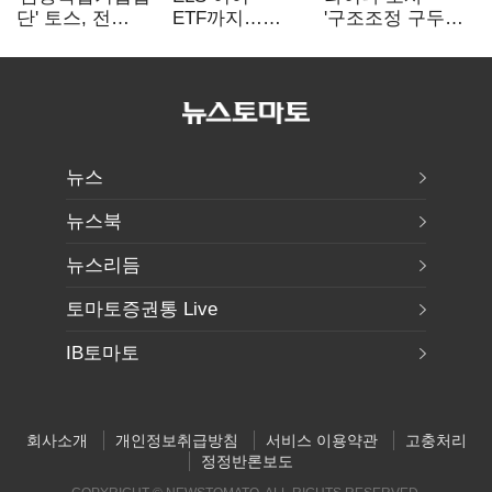
단' 토스, 전
ETF까지…
'구조조정 구두
계열사 내부통제
고위험상품 판매
합의안' 도출
표준화
제동 걸린 은행
뉴스
뉴스북
뉴스리듬
토마토증권통 Live
IB토마토
회사소개
개인정보취급방침
서비스 이용약관
고충처리
정정반론보도