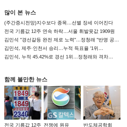
많이 본 뉴스
(주간증시전망)지수보다 종목…선별 장세 이어진다
전국 기름값 12주 연속 하락…서울 휘발윳값 1909원
김민석 "경선갈등 완전 제로 노력"…정청래 "반명 공세
사과부터"
김민석, 제주·인천서 승리…누적 득표율 '1위
탈환'(종합)
김민석, 누적 45.42%로 경선 1위…정청래와 격차
0.86%p(2보)
함께 볼만한 뉴스
전국 기름값 12주
전쟁에 원유
반도체공학회