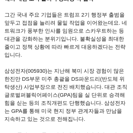
그간 국내 주요 기업들은 트럼프
2
기 행정부 출범을
앞두고 접점을 늘리려 물밑 작업을 이어왔는데요
.
네
트워크가 풍부한 인사를 임원으로 스카우트하는 등
대관을 강화하는 분위기입니다
.
불확실성을 최대한
줄이고 정책 상황에 따라 빠르게 대응하겠다는 전략
입니다
.
삼성전자(005930)
는 지난해 북미 시장 경험이 많은
한진만
DS
부문 미주 총괄을
DS
파운드리
(
반도체 위
탁생산
)
사업부장으로 전진 배치했습니다
.
대관 조직
글로벌퍼블릭어페이스
(GPA)
팀을 실 단위로 승격해
힘을 싣는 등의 조직개편도 단행했습니다. 삼성전자
는
GPA
를 통해 미국 현지 정부 관계자들과 만남을
지속하고 있는 것으로 전해집니다
.