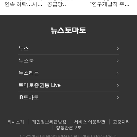
연속 하락…서울
공급망
“연구개발직 주
휘발윳값 1909원
흔들리자…K-
52시간제
정유, 에너지안보
개선해야”
핵심으로 재부상
뉴스
뉴스북
뉴스리듬
토마토증권통 Live
IB토마토
회사소개
개인정보취급방침
서비스 이용약관
고충처리
정정반론보도
COPYRIGHT © NEWSTOMATO. ALL RIGHTS RESERVED.